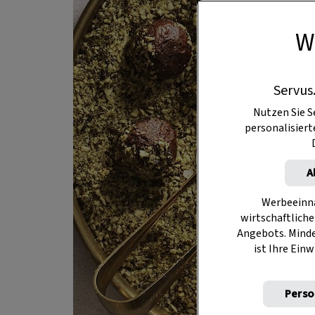
W
Servus
Nutzen Sie S
personalisier
A
Werbeeinna
wirtschaftliche
Angebots. Mind
ist Ihre Einw
Perso