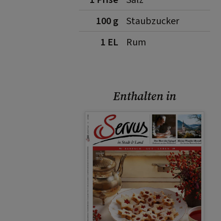
1 Prise
Salz
100 g
Staubzucker
1 EL
Rum
Enthalten in