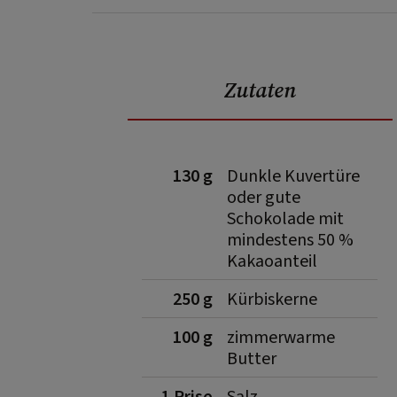
Zutaten
130 g
Dunkle Kuvertüre
oder gute
Schokolade mit
mindestens 50 %
Kakaoanteil
250 g
Kürbiskerne
100 g
zimmerwarme
Butter