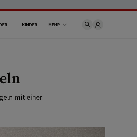
DER
KINDER
MEHR
Account
eln
eln mit einer