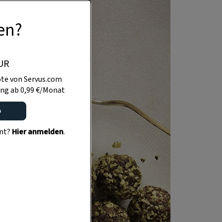
en?
UR
te von Servus.com
ng ab 0,99 €/Monat
o
ent?
Hier anmelden
.