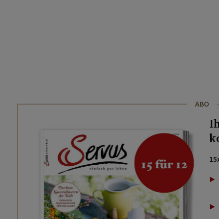
ABO
I
k
15