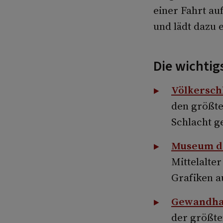
einer Fahrt au
und lädt dazu 
Die wichtig
Völkersch
den größte
Schlacht g
Museum de
Mittelalte
Grafiken a
Gewandha
der größte