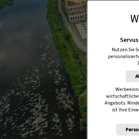
W
Servus
Nutzen Sie S
personalisier
A
Werbeeinna
wirtschaftliche
Angebots. Mind
ist Ihre Einw
Perso