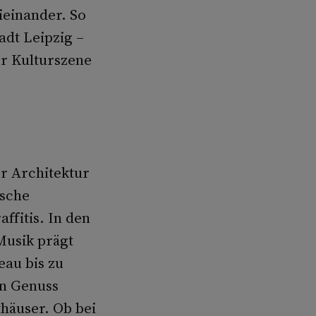
ieinander. So
adt Leipzig –
er Kulturszene
er Architektur
ische
ffitis. In den
Musik prägt
eau bis zu
en Genuss
thäuser. Ob bei