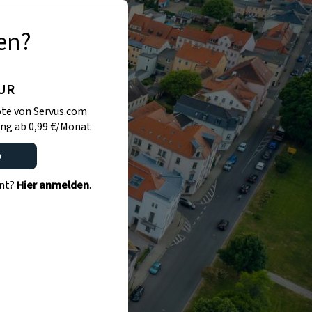
en?
PUR
te von Servus.com
ng ab 0,99 €/Monat
o
ent?
Hier anmelden
.