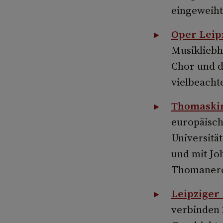
eingeweiht
Oper Leip
Musikliebh
Chor und d
vielbeacht
Thomaski
europäisch
Universitä
und mit Jo
Thomanerch
Leipziger
verbinden