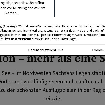
ung ist jederzeit widerrufbar.
sen vor Nutzung deaktiviert
werden.
g (Tracking):
Wir und unsere Partner verarbeiten Daten, indem wir mit auf Ihrem Ge
AUSFLÜGE
tellen, um personalisierte Werbung auszuspielen. Wenn Sie ein werbe– und trackingf
 gespeicherten Informationen für personalisierte Werbung verwendet. Weitere Informa
en neu entdecken: L
der
Liste unserer Partner
sowie in den Cookie-Einstellungen.
m
Datenschutzrichtlinie
Cookie-
ion – mehr als eine S
, See – im Nordwesten Sachsens liegen städti
örfer und weitläufige Seenlandschaften nah 
 zu den schönsten Ausflugszielen in der Reg
Leipzig.