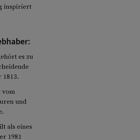
 inspiriert
ebhaber:
ehört es zu
scheidende
r 1813.
t vom
turen und
e.
t als eines
der 1981