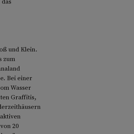
 das
oß und Klein.
is zum
analand
e. Bei einer
 vom Wasser
en Graffitis,
derzeithäusern
raktiven
 von 20