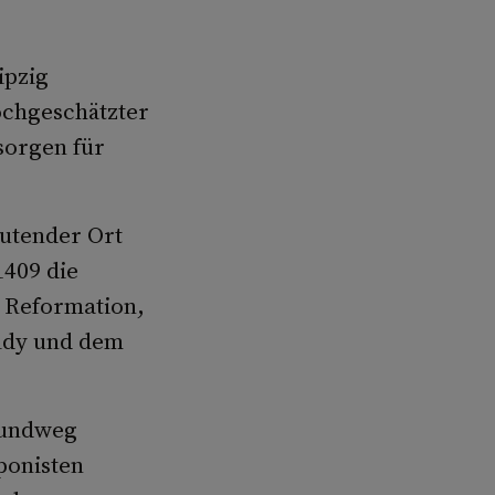
ipzig
ochgeschätzter
sorgen für
eutender Ort
1409 die
r Reformation,
oldy und dem
Rundweg
ponisten