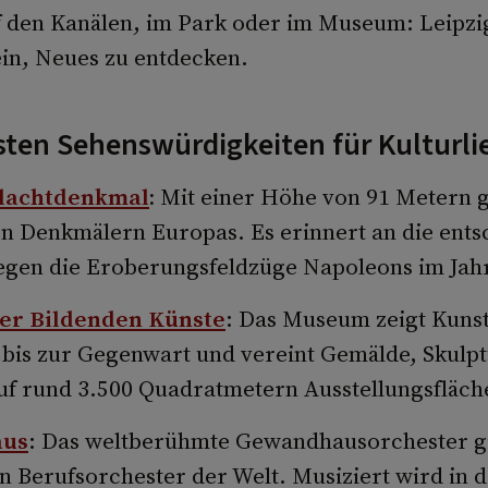
f den Kanälen, im Park oder im Museum: Leipzig
ein, Neues zu entdecken.
sten Sehenswürdigkeiten für Kulturli
lachtdenkmal
:
Mit einer Höhe von 91 Metern g
n Denkmälern Europas. Es erinnert an die ent
egen die Eroberungsfeldzüge Napoleons im Jah
r Bildenden Künste
: Das Museum zeigt Kuns
r bis zur Gegenwart und vereint Gemälde, Skulp
uf rund 3.500 Quadratmetern Ausstellungsfläch
us
: Das weltberühmte Gewandhausorchester gil
n Berufsorchester der Welt. Musiziert wird in 