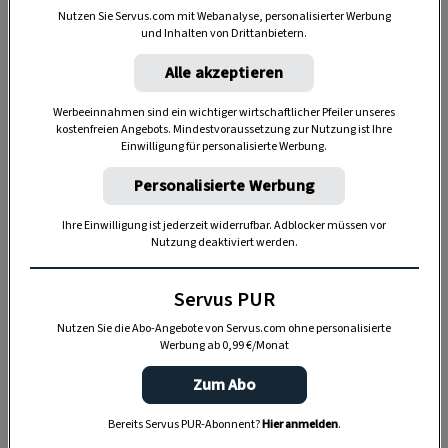
Nutzen Sie Servus.com mit Webanalyse, personalisierter Werbung
und Inhalten von Drittanbietern.
Anzeige
Alle akzeptieren
Werbeeinnahmen sind ein wichtiger wirtschaftlicher Pfeiler unseres
kostenfreien Angebots. Mindestvoraussetzung zur Nutzung ist Ihre
Einwilligung für personalisierte Werbung.
Personalisierte Werbung
Ihre Einwilligung ist jederzeit widerrufbar. Adblocker müssen vor
Nutzung deaktiviert werden.
Ein Leben für die feinen Düfte
Servus PUR
Auch Lehrgänge über das Räuchern kann man
Nutzen Sie die Abo-Angebote von Servus.com ohne personalisierte
Werbung ab 0,99 €/Monat
bei den Profis besuchen – Florian und seine Frau
Angelika beschäftigen sich seit 40 Jahren mit dem
Zum Abo
Räuchern. Die feinen (Wild-)Kräuter und Hölzer
Bereits Servus PUR-Abonnent?
Hier anmelden
.
für das Räucherwerk sammeln sie selbst in den