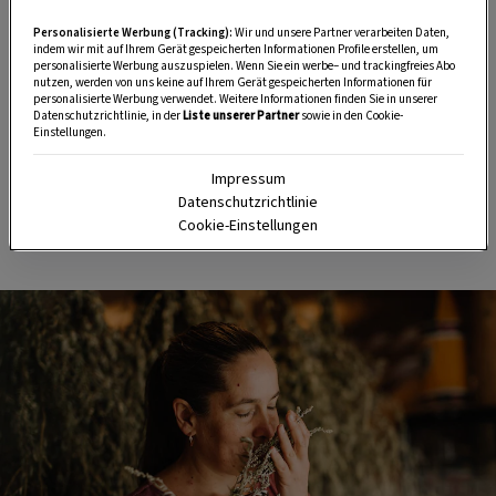
Wiesen und Wäldern ihres Bio-Bauernhofs am
Personalisierte Werbung (Tracking):
Wir und unsere Partner verarbeiten Daten,
Fuße der Hohen Wand, manches wird eigens
indem wir mit auf Ihrem Gerät gespeicherten Informationen Profile erstellen, um
personalisierte Werbung auszuspielen. Wenn Sie ein werbe– und trackingfreies Abo
angebaut. „Wenn wir etwas zukaufen, achten wir
nutzen, werden von uns keine auf Ihrem Gerät gespeicherten Informationen für
personalisierte Werbung verwendet. Weitere Informationen finden Sie in unserer
auf regionale Herkunft und biologischen Anbau“,
Datenschutzrichtlinie, in der
Liste unserer Partner
sowie in den Cookie-
Einstellungen.
betont Florian. Eigenhändig gewonnen wird
jedenfalls auch die wichtigste Zutat der
Impressum
Datenschutzrichtlinie
Räucherkegel:
das wohlriechende Harz der
Cookie-Einstellungen
Schwarzföhre
.