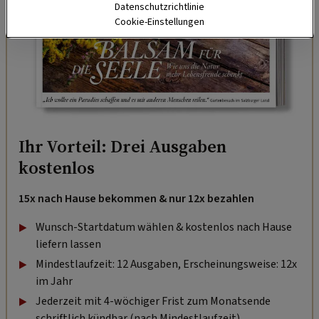
Datenschutzrichtlinie
Cookie-Einstellungen
Ihr Vorteil: Drei Ausgaben
kostenlos
15x nach Hause bekommen & nur 12x bezahlen
Wunsch-Startdatum wählen & kostenlos nach Hause
liefern lassen
Mindestlaufzeit: 12 Ausgaben, Erscheinungsweise: 12x
im Jahr
Jederzeit mit 4-wöchiger Frist zum Monatsende
schriftlich kündbar (nach Mindestlaufzeit).