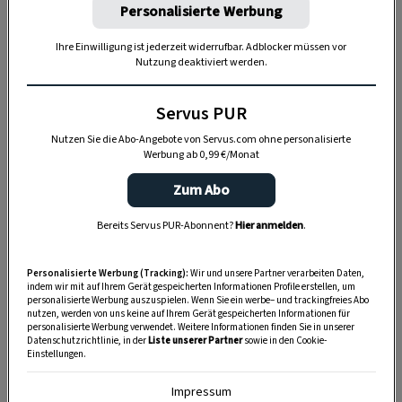
Personalisierte Werbung
Hier geht es zur
Newsletter-Anmeldung
.
Ihre Einwilligung ist jederzeit widerrufbar. Adblocker müssen vor
Nutzung deaktiviert werden.
ABO
Servus PUR
Nutzen Sie die Abo-Angebote von Servus.com ohne personalisierte
Werbung ab 0,99 €/Monat
Zum Abo
Bereits Servus PUR-Abonnent?
Hier anmelden
.
Personalisierte Werbung (Tracking):
Wir und unsere Partner verarbeiten Daten,
indem wir mit auf Ihrem Gerät gespeicherten Informationen Profile erstellen, um
personalisierte Werbung auszuspielen. Wenn Sie ein werbe– und trackingfreies Abo
nutzen, werden von uns keine auf Ihrem Gerät gespeicherten Informationen für
personalisierte Werbung verwendet. Weitere Informationen finden Sie in unserer
Datenschutzrichtlinie, in der
Liste unserer Partner
sowie in den Cookie-
Einstellungen.
Impressum