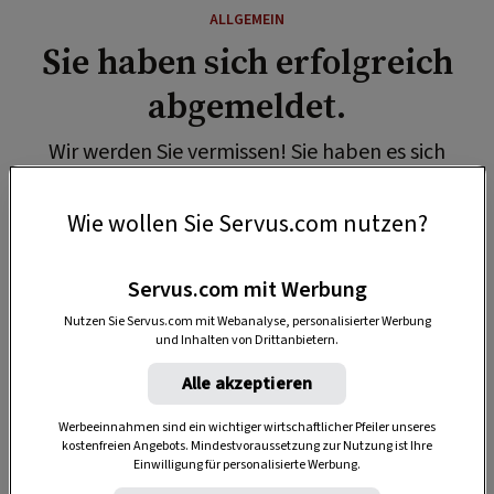
ALLGEMEIN
Sie haben sich erfolgreich
abgemeldet.
Wir werden Sie vermissen! Sie haben es sich
anders überlegt? Dann können Sie sich jederzeit
wieder zu unserem kostenlosen Newsletter
Wie wollen Sie Servus.com nutzen?
anmelden.
Servus.com mit Werbung
Nutzen Sie Servus.com mit Webanalyse, personalisierter Werbung
und Inhalten von Drittanbietern.
Alle akzeptieren
Werbeeinnahmen sind ein wichtiger wirtschaftlicher Pfeiler unseres
SPEICHERN
kostenfreien Angebots. Mindestvoraussetzung zur Nutzung ist Ihre
Einwilligung für personalisierte Werbung.