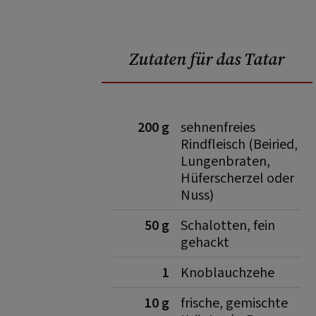
Zutaten für das Tatar
200 g
sehnenfreies
Rindfleisch (Beiried,
Lungenbraten,
Hüferscherzel oder
Nuss)
50 g
Schalotten, fein
gehackt
1
Knoblauchzehe
10 g
frische, gemischte