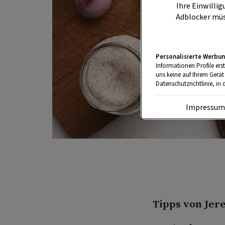
Ihre Einwillig
Adblocker müs
Personalisierte Werbun
Informationen Profile ers
uns keine auf Ihrem Gerät
Datenschutzrichtlinie, in 
Impressu
Tipps von Jere