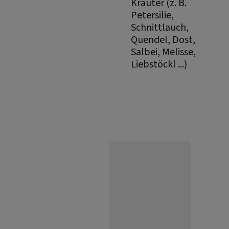
Kräuter (z. B.
Petersilie,
Schnittlauch,
Quendel, Dost,
Salbei, Melisse,
Liebstöckl ...)