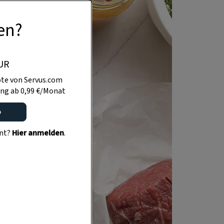
en?
UR
te von Servus.com
ng ab 0,99 €/Monat
o
ent?
Hier anmelden
.