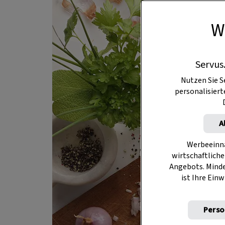
W
Servus
Nutzen Sie S
personalisier
A
Werbeeinna
wirtschaftliche
Angebots. Mind
ist Ihre Einw
Perso