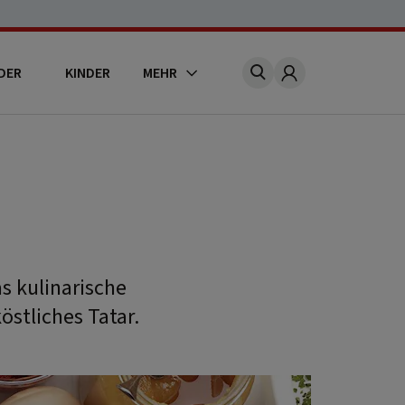
DER
KINDER
MEHR
Account
as kulinarische
östliches Tatar.