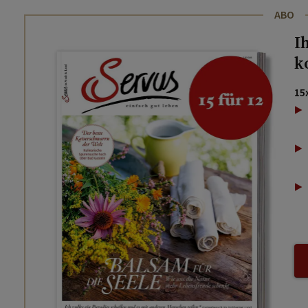
ABO
I
k
15