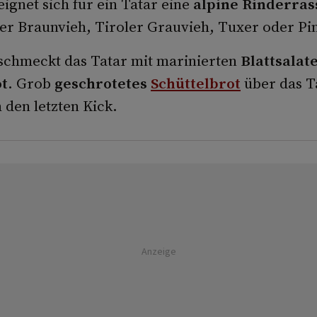
ignet sich für ein Tatar eine
alpine Rinderras
er Braunvieh, Tiroler Grauvieh, Tuxer oder Pi
schmeckt das Tatar mit marinierten
Blattsalat
t
. Grob
geschrotetes
Schüttelbrot
über das Ta
 den letzten Kick.
Anzeige