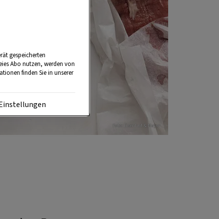
rät gespeicherten
reies Abo nutzen, werden von
tionen finden Sie in unserer
Einstellungen
Foto: Eisenhut & Mayer