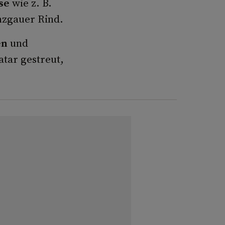
se
wie z. B.
nzgauer Rind.
en
und
tar gestreut,