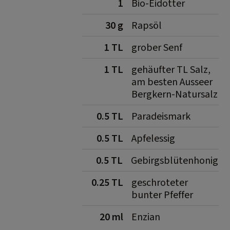
1
Bio-Eidotter
30 g
Rapsöl
1 TL
grober Senf
1 TL
gehäufter TL Salz,
am besten Ausseer
Bergkern-Natursalz
0.5 TL
Paradeismark
0.5 TL
Apfelessig
0.5 TL
Gebirgsblütenhonig
0.25 TL
geschroteter
bunter Pfeffer
20 ml
Enzian