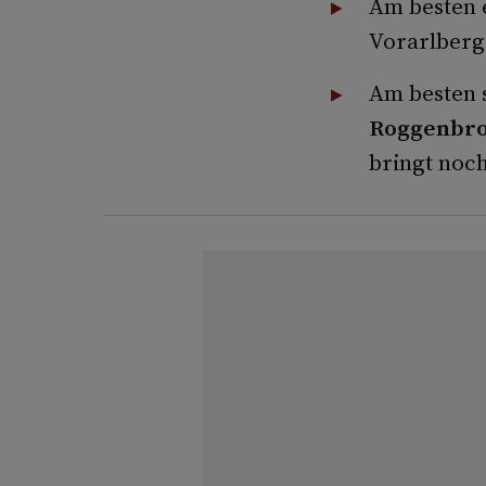
Am besten e
Vorarlberg
Am besten 
Roggenbro
bringt noch