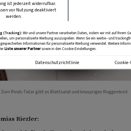
ung ist jederzeit widerrufbar.
sen vor Nutzung deaktiviert
werden.
g (Tracking):
Wir und unsere Partner verarbeiten Daten, indem wir mit auf Ihrem Ge
tellen, um personalisierte Werbung auszuspielen. Wenn Sie ein werbe– und trackingf
 gespeicherten Informationen für personalisierte Werbung verwendet. Weitere Informa
der
Liste unserer Partner
sowie in den Cookie-Einstellungen.
m
Datenschutzrichtlinie
Cookie-
Zum Rinds-Tatar gibt es Blattsalat und knuspriges Roggenbrot.
mias Riezler: