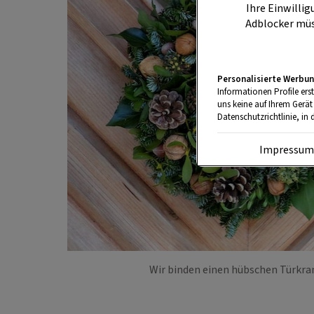
Ihre Einwillig
Adblocker müs
Personalisierte Werbun
Informationen Profile ers
uns keine auf Ihrem Gerät
Datenschutzrichtlinie, in 
Impressu
Wir binden einen hübschen Türkra