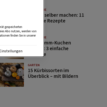
GUTE KÜCHE
Saucen selber machen: 11
beliebte Rezepte
rät gespeicherten
reies Abo nutzen, werden von
tionen finden Sie in unserer
GUTE KÜCHE
Osterlamm-Kuchen
backen: 3 einfache
Einstellungen
Rezepte
GARTEN
15 Kürbissorten im
Überblick – mit Bildern