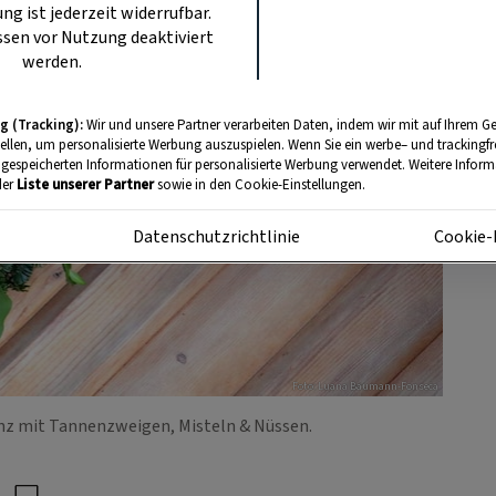
ung ist jederzeit widerrufbar.
sen vor Nutzung deaktiviert
werden.
g (Tracking):
Wir und unsere Partner verarbeiten Daten, indem wir mit auf Ihrem Ge
tellen, um personalisierte Werbung auszuspielen. Wenn Sie ein werbe– und trackingf
 gespeicherten Informationen für personalisierte Werbung verwendet. Weitere Informa
der
Liste unserer Partner
sowie in den Cookie-Einstellungen.
m
Datenschutzrichtlinie
Cookie-
Foto: Luana Baumann-Fonseca
nz mit Tannenzweigen, Misteln & Nüssen.