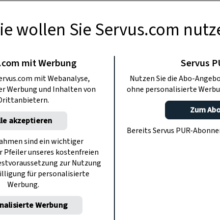
ie wollen Sie Servus.com nutz
BERMACHEN
Türkranz binden
.com mit Werbung
Servus 
ervus.com mit Webanalyse,
Nutzen Sie die Abo-Angebo
ter Werbung und Inhalten von
ohne personalisierte Werbu
steln zieren diesen wunderschönen
Drittanbietern.
innen Elisabeth Dießl und Veronika
Zum Ab
lle akzeptieren
 wie er Schritt-für-Schritt gelingt.
Bereits Servus PUR-Abonn
hmen sind ein wichtiger
r Pfeiler unseres kostenfreien
estvoraussetzung zur Nutzung
illigung für personalisierte
Werbung.
nalisierte Werbung