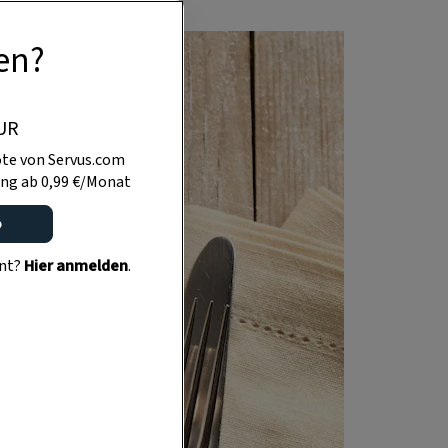
en?
UR
te von Servus.com
ng ab 0,99 €/Monat
o
ent?
Hier anmelden
.