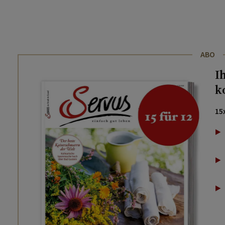
ABO
I
k
15