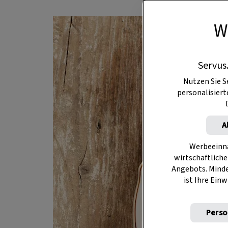
W
Servus
Nutzen Sie S
personalisier
A
Werbeeinna
wirtschaftliche
Angebots. Mind
ist Ihre Einw
Perso