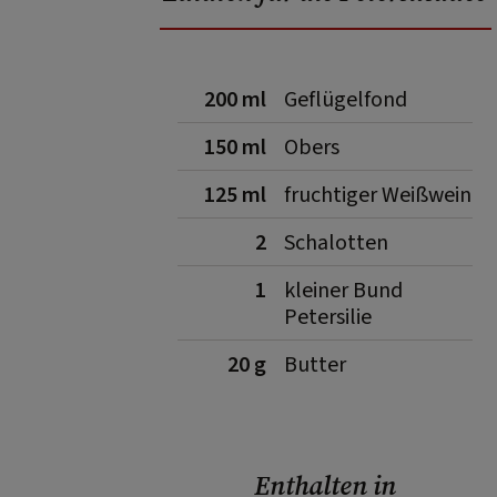
200 ml
Geflügelfond
150 ml
Obers
125 ml
fruchtiger Weißwein
2
Schalotten
1
kleiner Bund
Petersilie
20 g
Butter
Enthalten in