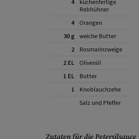
4
küchenfertige
Rebhühner
4
Orangen
30 g
weiche Butter
2
Rosmarinzweige
2 EL
Olivenöl
1 EL
Butter
1
Knoblauchzehe
Salz und Pfeffer
Zutaten für die Petersilsauce