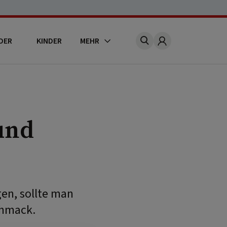
DER
KINDER
MEHR
Account
und
gen, sollte man
chmack.