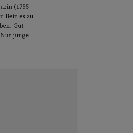
varin (1755–
m Bein es zu
eben. Gut
. Nur junge