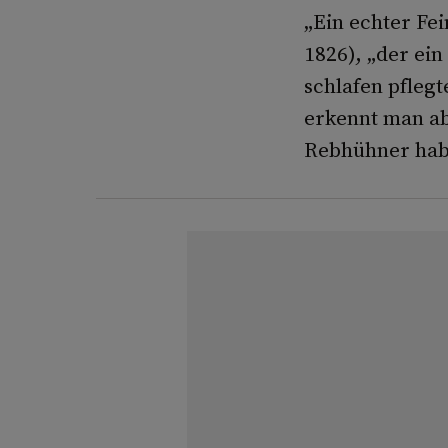
„Ein echter Fei
1826), „der ei
schlafen pflegt
erkennt man abe
Rebhühner habe