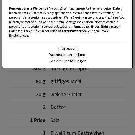
Personalisierte Werbung (Tracking):
Wir und unsere Partner verarbeiten Daten,
indem wir mit auf Ihrem Gerät gespeicherten Informationen Profile erstellen, um
SPEICHERN
DRUCKEN
personalisierte Werbung auszuspielen. Wenn Sie ein werbe– und trackingfreies Abo
nutzen, werden von uns keine auf Ihrem Gerät gespeicherten Informationen für
personalisierte Werbung verwendet. Weitere Informationen finden Sie in unserer
Datenschutzrichtlinie, in der
Liste unserer Partner
sowie in den Cookie-
Einstellungen.
Zutaten
Impressum
Datenschutzrichtlinie
Cookie-Einstellungen
300 g
mehlige Erdäpfel
80 g
griffiges Mehl
20 g
weiche Butter
2
Dotter
1 Prise
Salz
1
Eiweiß zum Bestreichen