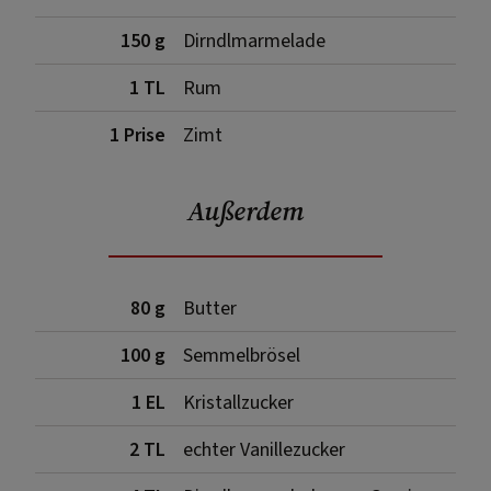
150 g
Dirndlmarmelade
1 TL
Rum
1 Prise
Zimt
Außerdem
80 g
Butter
100 g
Semmelbrösel
1 EL
Kristallzucker
2 TL
echter Vanillezucker