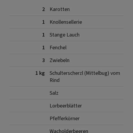
2
Karotten
1
Knollensellerie
1
Stange Lauch
1
Fenchel
3
Zwiebeln
1 kg
Schulterscherzl (Mittelbug) vom
Rind
Salz
Lorbeerblätter
Pfefferkörner
Wacholderbeeren