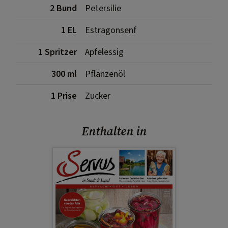
2 Bund
Petersilie
1 EL
Estragonsenf
1 Spritzer
Apfelessig
300 ml
Pflanzenöl
1 Prise
Zucker
Enthalten in