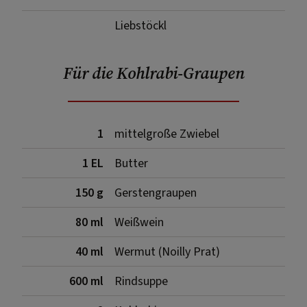
Liebstöckl
Für die Kohlrabi-Graupen
1
mittelgroße Zwiebel
1 EL
Butter
150 g
Gerstengraupen
80 ml
Weißwein
40 ml
Wermut (Noilly Prat)
600 ml
Rindsuppe