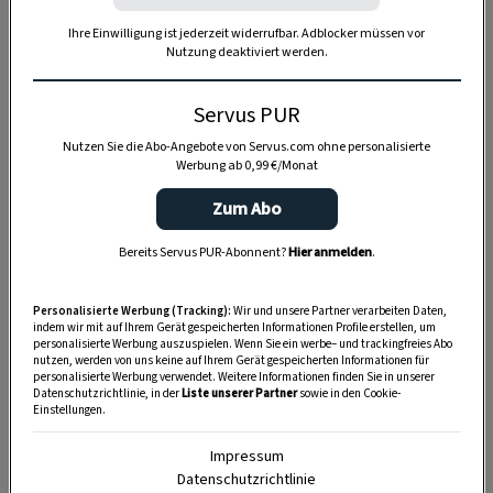
Ihre Einwilligung ist jederzeit widerrufbar. Adblocker müssen vor
Nutzung deaktiviert werden.
Servus PUR
Nutzen Sie die Abo-Angebote von Servus.com ohne personalisierte
Werbung ab 0,99 €/Monat
Zum Abo
Bereits Servus PUR-Abonnent?
Hier anmelden
.
Anzeige
Personalisierte Werbung (Tracking):
Wir und unsere Partner verarbeiten Daten,
indem wir mit auf Ihrem Gerät gespeicherten Informationen Profile erstellen, um
personalisierte Werbung auszuspielen. Wenn Sie ein werbe– und trackingfreies Abo
nutzen, werden von uns keine auf Ihrem Gerät gespeicherten Informationen für
personalisierte Werbung verwendet. Weitere Informationen finden Sie in unserer
Datenschutzrichtlinie, in der
Liste unserer Partner
sowie in den Cookie-
Einstellungen.
Impressum
Datenschutzrichtlinie