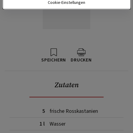
Cookie-Einstellungen
SPEICHERN
DRUCKEN
Zutaten
5
frische Rosskastanien
1 l
Wasser