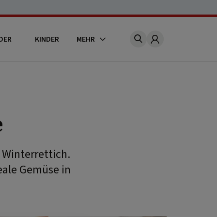
DER
KINDER
MEHR
Account
e
 Winterrettich.
deale Gemüse in