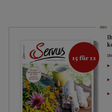
ABO
I
k
15