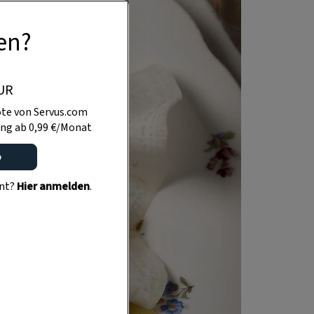
en?
UR
te von Servus.com
ng ab 0,99 €/Monat
o
ent?
Hier anmelden
.