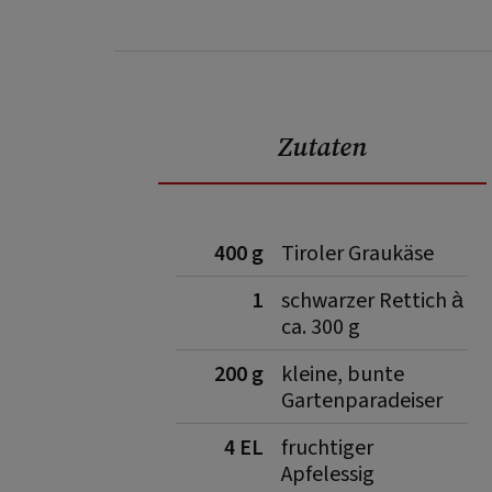
Zutaten
400 g
Tiroler Graukäse
1
schwarzer Rettich à
ca. 300 g
200 g
kleine, bunte
Gartenparadeiser
4 EL
fruchtiger
Apfelessig