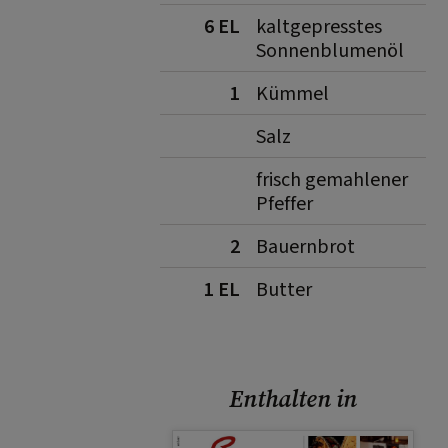
6 EL
kaltgepresstes
Sonnenblumenöl
1
Kümmel
Salz
frisch gemahlener
Pfeffer
2
Bauernbrot
1 EL
Butter
Enthalten in