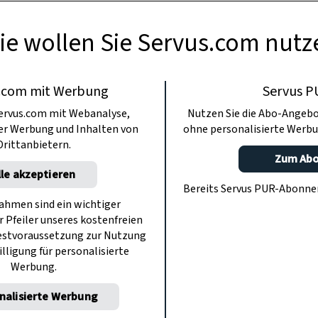
ie wollen Sie Servus.com nutz
.com mit Werbung
Servus P
ervus.com mit Webanalyse,
Nutzen Sie die Abo-Angebo
ter Werbung und Inhalten von
ohne personalisierte Werbu
Drittanbietern.
Zum Ab
lle akzeptieren
Bereits Servus PUR-Abonn
hmen sind ein wichtiger
r Pfeiler unseres kostenfreien
estvoraussetzung zur Nutzung
illigung für personalisierte
Werbung.
nalisierte Werbung