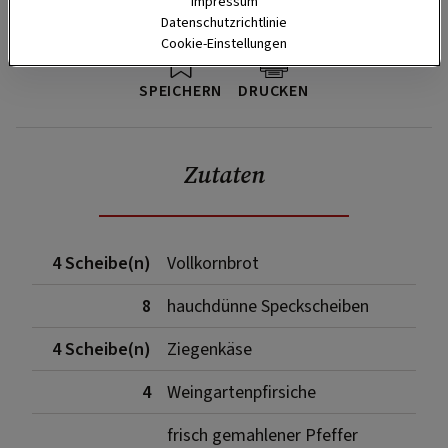
Impressum
Datenschutzrichtlinie
Cookie-Einstellungen
SPEICHERN
DRUCKEN
Zutaten
4 Scheibe(n)
Vollkornbrot
8
hauchdünne Speckscheiben
4 Scheibe(n)
Ziegenkäse
4
Weingartenpfirsiche
frisch gemahlener Pfeffer