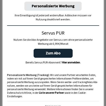
Personalisierte Werbung
Ihre Einwilligung ist jederzeit widerrufbar. Adblocker müssen vor
Nutzung deaktiviert werden.
Anzeige
Servus PUR
Nutzen Sie die Abo-Angebote von Servus.com ohne personalisierte
Werbung ab 0,99 €/Monat
Zum Abo
Bereits Servus PUR-Abonnent?
Hier anmelden
.
Personalisierte Werbung (Tracking):
Wir und unsere Partner verarbeiten Daten,
indem wir mit auf Ihrem Gerät gespeicherten Informationen Profile erstellen, um
personalisierte Werbung auszuspielen. Wenn Sie ein werbe– und trackingfreies Abo
nutzen, werden von uns keine auf Ihrem Gerät gespeicherten Informationen für
personalisierte Werbung verwendet. Weitere Informationen finden Sie in unserer
Datenschutzrichtlinie, in der
Liste unserer Partner
sowie in den Cookie-
Einstellungen.