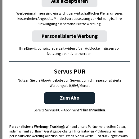
Alle akzeptieren
unverwechselbaren Charme.
Werbeeinnahmen sind ein wichtiger wirtschaftlicher Pfeiler unseres
Oybin/Lückendorf
ist dank der bizarren
kostenfreien Angebots. Mindestvoraussetzung zur Nutzung ist Ihre
Einwilligung für personalisierte Werbung.
Felsformationen des Zittauer Gebirges ein
beliebter Urlaubsort für Wanderer und
Personalisierte Werbung
Kletterer. Hoch über dem Tal thronen Burg
Ihre Einwilligung ist jederzeit widerrufbar. Adblocker müssen vor
und Kloster Oybin, während die Bergkirche
Nutzung deaktiviert werden.
als Kleinod des Bauernbarock gilt.
Servus PUR
Schwarzkollm
ist mit seiner KRABAT-Mühle
Nutzen Sie die Abo-Angebote von Servus.com ohne personalisierte
untrennbar mit der Sage um den
Werbung ab 0,99 €/Monat
Müllerburschen Krabat verbunden, der von
Zum Abo
seinem Lehrmeister in die schwarzen Künste
eingeführt wurde. Außerdem warten
Bereits Servus PUR-Abonnent?
Hier anmelden
.
ausgedehnte Radtouren, Abkühlung in einem
der zwanzig Seen und gelebte sorbische
Personalisierte Werbung (Tracking):
Wir und unsere Partner verarbeiten Daten,
indem wir mit auf Ihrem Gerät gespeicherten Informationen Profile erstellen, um
Tradition.
personalisierte Werbung auszuspielen. Wenn Sie ein werbe– und trackingfreies Abo