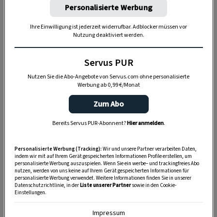
Personalisierte Werbung
Jahr ein populäres Operettenwerk vor der
prächtigen Kulisse von Schloss Haindorf
Ihre Einwilligung ist jederzeit widerrufbar. Adblocker müssen vor
Nutzung deaktiviert werden.
inszeniert. Es begann mit „Zwei Herzen im
Dreivierteltakt“ und es folgten weitere Klassiker
Servus PUR
wie „Die Fledermaus“, „Die lustige Witwe“,
Nutzen Sie die Abo-Angebote von Servus.com ohne personalisierte
„Wiener Blut“, „Die Csárdásfürstin“ und viele
Werbung ab 0,99 €/Monat
mehr.
Zum Abo
Anlässlich des 30-jährigen Jubiläums werden die
Höhepunkte aus den Werken, die bislang vor
Bereits Servus PUR-Abonnent?
Hier anmelden
.
Schloss Haindorf aufgeführt wurden, im Rahmen
eines großen Galakonzerts zum Besten gegeben.
Personalisierte Werbung (Tracking):
Wir und unsere Partner verarbeiten Daten,
indem wir mit auf Ihrem Gerät gespeicherten Informationen Profile erstellen, um
Intendant Christoph Wagner-Trenkwitz wird
personalisierte Werbung auszuspielen. Wenn Sie ein werbe– und trackingfreies Abo
nutzen, werden von uns keine auf Ihrem Gerät gespeicherten Informationen für
dafür eine ganze Reihe von exquisiten
personalisierte Werbung verwendet. Weitere Informationen finden Sie in unserer
Datenschutzrichtlinie, in der
Liste unserer Partner
sowie in den Cookie-
Sängerinnen und Sängern auf der Bühne
Einstellungen.
begrüßen, darunter Volksoperndiva Ulrike
Impressum