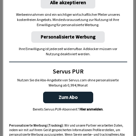
Alle akzeptieren
Ich trete durch die Tür, mein Blick fällt auf den
Arbeitstisch direkt gegenüber, das Licht darüber
Werbeeinnahmen sind ein wichtiger wirtschaftlicher Pfeiler unseres
kostenfreien Angebots. Mindestvoraussetzung zur Nutzung ist Ihre
flackert leicht. In der Luft liegt der Geruch von
Einwilligung für personalisierte Werbung.
altem Leder, Pferdeschweiß und Werkzeug –
Personalisierte Werbung
altbekannt und vertraut. Mein Herz schlägt
gleich etwas schneller. Es ist ein schöner Anblick,
Ihre Einwilligung ist jederzeit widerrufbar. Adblocker müssen vor
den die Werkstatt bietet, vielleicht etwas
Nutzung deaktiviert werden.
chaotisch, aber auf ihre Art bezaubernd. Die
Servus PUR
Arbeitsplatte ist kaum zu sehen, verdeckt von
Lederriemen, Ahlen und den unterschiedlichsten
Nutzen Sie die Abo-Angebote von Servus.com ohne personalisierte
Werbung ab 0,99 €/Monat
Messern. Und mittendrin steht Ali und werkelt
konzentriert an einem Goldzaum herum.
Zum Abo
Bereits Servus PUR-Abonnent?
Hier anmelden
.
Personalisierte Werbung (Tracking):
Wir und unsere Partner verarbeiten Daten,
indem wir mit auf Ihrem Gerät gespeicherten Informationen Profile erstellen, um
personalisierte Werbung auszuspielen. Wenn Sie ein werbe– und trackingfreies Abo