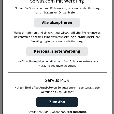
Servus.com mit Werbung
Anzeige
Nutzen Sie Servus.com mit Webanalyse, personalisierter Werbung
und Inhalten von Drittanbietern.
Alle akzeptieren
Werbeeinnahmen sind ein wichtiger wirtschaftlicher Pfeiler unseres
kostenfreien Angebots. Mindestvoraussetzung zur Nutzung ist Ihre
Einwilligung für personalisierte Werbung.
Personalisierte Werbung
Ihre Einwilligung ist jederzeit widerrufbar. Adblocker müssen vor
Nutzung deaktiviert werden.
Servus PUR
Nutzen Sie die Abo-Angebote von Servus.com ohne personalisierte
Werbung ab 0,99 €/Monat
Zum Abo
SPEICHERN
DRUCKEN
Bereits Servus PUR-Abonnent?
Hier anmelden
.