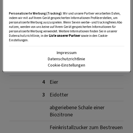
Personalisierte Werbung (Tracking):
Wir und unsere Partner verarbeiten Daten,
Zutaten für den Biskuit
indem wir mit auf Ihrem Gerät gespeicherten Informationen Profile erstellen, um
personalisierte Werbung auszuspielen. Wenn Sie ein werbe– und trackingfreies Abo
nutzen, werden von uns keine auf Ihrem Gerät gespeicherten Informationen für
personalisierte Werbung verwendet. Weitere Informationen finden Sie in unserer
Datenschutzrichtlinie, in der
Liste unserer Partner
sowie in den Cookie-
Einstellungen.
70 g
Feinkristallzucker
Impressum
40 g
glattes Mehl
Datenschutzrichtlinie
Cookie-Einstellungen
30 g
Haselnüsse (gerieben)
4
Eier
3
Eidotter
abgeriebene Schale einer
Biozitrone
Feinkristallzucker zum Bestreuen