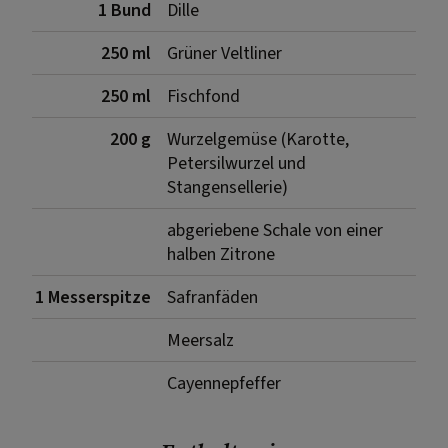
1 Bund
Dille
250 ml
Grüner Veltliner
250 ml
Fischfond
200 g
Wurzelgemüse (Karotte,
Petersilwurzel und
Stangensellerie)
abgeriebene Schale von einer
halben Zitrone
1 Messerspitze
Safranfäden
Meersalz
Cayennepfeffer