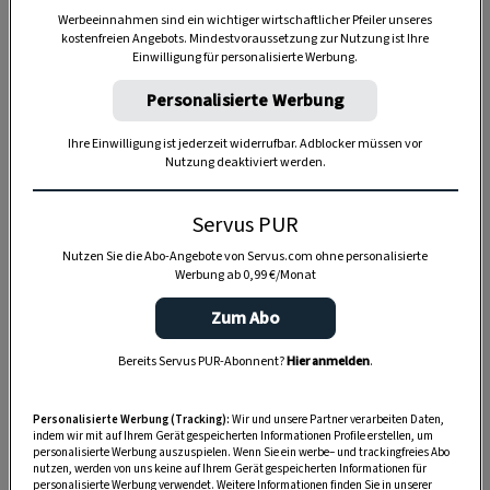
Werbeeinnahmen sind ein wichtiger wirtschaftlicher Pfeiler unseres
kostenfreien Angebots. Mindestvoraussetzung zur Nutzung ist Ihre
Einwilligung für personalisierte Werbung.
Personalisierte Werbung
Ihre Einwilligung ist jederzeit widerrufbar. Adblocker müssen vor
Nutzung deaktiviert werden.
Servus PUR
Nutzen Sie die Abo-Angebote von Servus.com ohne personalisierte
Werbung ab 0,99 €/Monat
Anzeige
Zum Abo
Bereits Servus PUR-Abonnent?
Hier anmelden
.
Personalisierte Werbung (Tracking):
Wir und unsere Partner verarbeiten Daten,
indem wir mit auf Ihrem Gerät gespeicherten Informationen Profile erstellen, um
personalisierte Werbung auszuspielen. Wenn Sie ein werbe– und trackingfreies Abo
nutzen, werden von uns keine auf Ihrem Gerät gespeicherten Informationen für
personalisierte Werbung verwendet. Weitere Informationen finden Sie in unserer