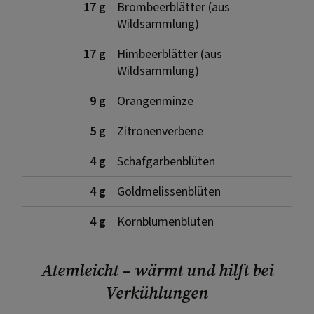
17 g
Brombeerblätter (aus
Wildsammlung)
17 g
Himbeerblätter (aus
Wildsammlung)
9 g
Orangenminze
5 g
Zitronenverbene
4 g
Schafgarbenblüten
4 g
Goldmelissenblüten
4 g
Kornblumenblüten
Atemleicht – wärmt und hilft bei
Verkühlungen