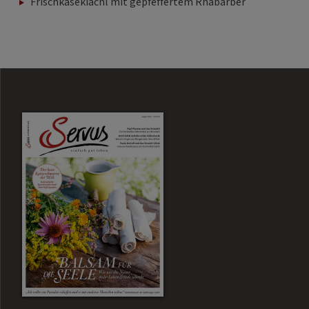
Frischkäsekiachl mit gepfeffertem Rhabarber