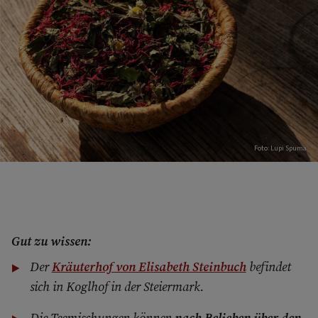
Foto: Lupi Spuma
Gut zu wissen:
Der
Kräuterhof von Elisabeth Steinbuch
befindet
sich in Koglhof in der Steiermark.
Die Teemischungen können
nach Belieben über den