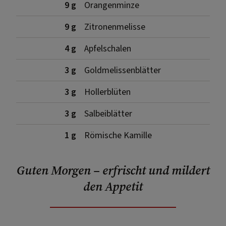
9 g
Orangenminze
9 g
Zitronenmelisse
4 g
Apfelschalen
3 g
Goldmelissenblätter
3 g
Hollerblüten
3 g
Salbeiblätter
1 g
Römische Kamille
Guten Morgen – erfrischt und mildert
den Appetit