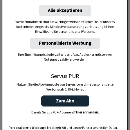
Alle akzeptieren
Werbeeinnahmen sind ein wichtiger wirtschaftlicher Pfeiler unseres
kostenfreien Angebots. Mindestvoraussetzung zur Nutzung ist Ihre
Einwilligung für personalisierte Werbung.
Personalisierte Werbung
Ihre Einwilligung ist jederzeit widerrufbar. Adblocker müssen vor
Nutzung deaktiviert werden.
Anzeige
Servus PUR
Nutzen Sie die Abo-Angebote von Servus.com ohne personalisierte
Werbung ab 0,99 €/Monat
Zum Abo
Bereits Servus PUR-Abonnent?
Hier anmelden
.
Personalisierte Werbung (Tracking):
Wir und unsere Partner verarbeiten Daten,