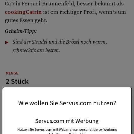
Catrin Ferrari-Brunnenfeld, besser bekannt als
cookingCatrin
ist ein richtiger Profi, wenn‘s um
gutes Essen geht.
Geheim-Tipp:
Sind der Strudel und die Brösel noch warm,
schmeckt's am besten.
2 Stück
Wie wollen Sie Servus.com nutzen?
1 Stunde
Servus.com mit Werbung
1:30 Stunden
Nutzen Sie Servus.com mit Webanalyse, personalisierter Werbung