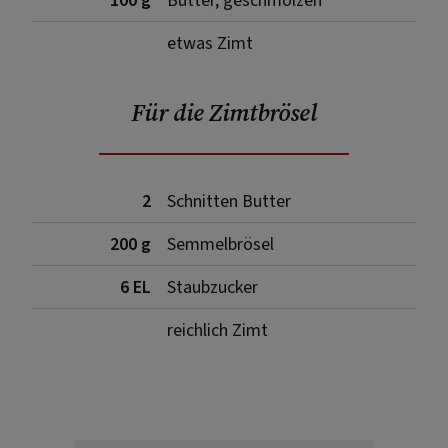
100 g
Butter, geschmolzen
etwas Zimt
Für die Zimtbrösel
2
Schnitten Butter
200 g
Semmelbrösel
6 EL
Staubzucker
reichlich Zimt