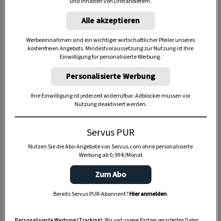
und Inhalten von Drittanbietern.
Alle akzeptieren
Werbeeinnahmen sind ein wichtiger wirtschaftlicher Pfeiler unseres
kostenfreien Angebots. Mindestvoraussetzung zur Nutzung ist Ihre
Einwilligung für personalisierte Werbung.
Personalisierte Werbung
Ihre Einwilligung ist jederzeit widerrufbar. Adblocker müssen vor
Nutzung deaktiviert werden.
Servus PUR
Nutzen Sie die Abo-Angebote von Servus.com ohne personalisierte
Werbung ab 0,99 €/Monat
Zum Abo
Anzeige
Bereits Servus PUR-Abonnent?
Hier anmelden
.
Personalisierte Werbung (Tracking):
Wir und unsere Partner verarbeiten Daten,