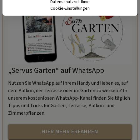
Datenschutzrichtlinie
Cookie-Einstellungen
„Servus Garten“ auf WhatsApp
Nutzen Sie WhatsApp auf Ihrem Handy und lieben es, auf
dem Balkon, der Terrasse oder im Garten zu werkeln? In
unserem kostenlosen WhatsApp-Kanal finden Sie täglich
Tipps und Tricks für Garten, Terrasse, Balkon- und
Zimmerpflanzen.
HIER MEHR ERFAHREN