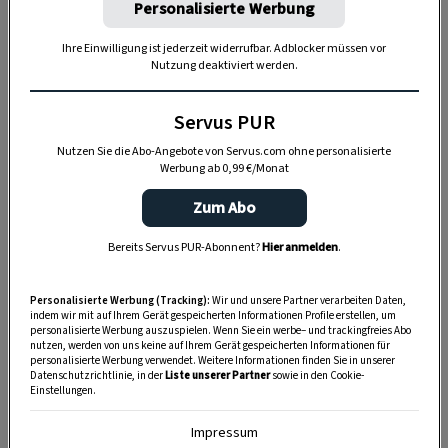
Personalisierte Werbung
GARTEN
Gärtnern mit dem Frühbeet
Ihre Einwilligung ist jederzeit widerrufbar. Adblocker müssen vor
Nutzung deaktiviert werden.
Servus PUR
Lichtverhältnisse wie im Freien
Nutzen Sie die Abo-Angebote von Servus.com ohne personalisierte
Werbung ab 0,99 €/Monat
Allerdings ist Glashaus nicht gleich Glashaus und
Zum Abo
Frühbeet nicht gleich Frühbeet. Wer lang Freude
daran haben will, sollte es gut planen. „Die
Bereits Servus PUR-Abonnent?
Hier anmelden
.
Knackpunkte jedes Glashauses und Frühbeets
sind Verglasung und Belüftung“, sagt Michael
Personalisierte Werbung (Tracking):
Wir und unsere Partner verarbeiten Daten,
indem wir mit auf Ihrem Gerät gespeicherten Informationen Profile erstellen, um
Dastig, Chef von „Princess Gewächshäuser“ im
personalisierte Werbung auszuspielen. Wenn Sie ein werbe– und trackingfreies Abo
nutzen, werden von uns keine auf Ihrem Gerät gespeicherten Informationen für
süd-oststeirischen Mureck.
personalisierte Werbung verwendet. Weitere Informationen finden Sie in unserer
Datenschutzrichtlinie, in der
Liste unserer Partner
sowie in den Cookie-
Einstellungen.
Impressum