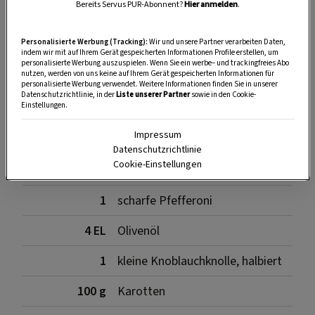
Bereits Servus PUR-Abonnent?
Hier anmelden
.
SPEICHERN
DRUCKEN
Personalisierte Werbung (Tracking):
Wir und unsere Partner verarbeiten Daten,
indem wir mit auf Ihrem Gerät gespeicherten Informationen Profile erstellen, um
personalisierte Werbung auszuspielen. Wenn Sie ein werbe– und trackingfreies Abo
Zutaten
nutzen, werden von uns keine auf Ihrem Gerät gespeicherten Informationen für
personalisierte Werbung verwendet. Weitere Informationen finden Sie in unserer
Datenschutzrichtlinie, in der
Liste unserer Partner
sowie in den Cookie-
Einstellungen.
Impressum
200 g
Zwiebeln
Datenschutzrichtlinie
Cookie-Einstellungen
1
Fenchelknolle
1
scharfe Pfefferoni
4 EL
Olivenöl
1
kleine Knoblauchknolle, halbiert
100 g
Karotten