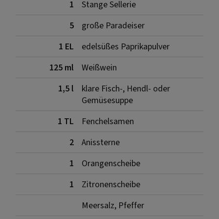
1
Stange Sellerie
5
große Paradeiser
1 EL
edelsüßes Paprikapulver
125 ml
Weißwein
1,5 l
klare Fisch-, Hendl- oder
Gemüsesuppe
1 TL
Fenchelsamen
2
Anissterne
1
Orangenscheibe
1
Zitronenscheibe
Meersalz, Pfeffer