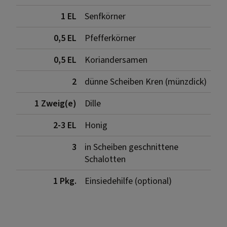
1 EL
Senfkörner
0,5 EL
Pfefferkörner
0,5 EL
Koriandersamen
2
dünne Scheiben Kren (münzdick)
1 Zweig(e)
Dille
2-3 EL
Honig
3
in Scheiben geschnittene
Schalotten
1 Pkg.
Einsiedehilfe (optional)