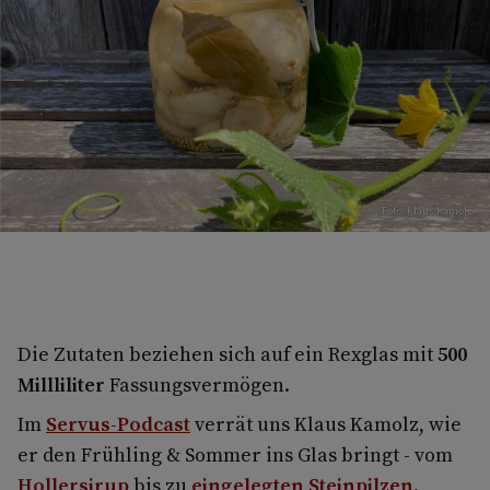
Foto: Klaus Kamolz
Die Zutaten beziehen sich auf ein Rexglas mit
500
Millliliter
Fassungsvermögen.
Im
Servus-Podcast
verrät uns Klaus Kamolz, wie
er den Frühling & Sommer ins Glas bringt - vom
Hollersirup
bis zu
eingelegten Steinpilzen
.