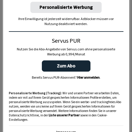
Personalisierte Werbung
Ihre Einwilligung ist jederzeit widerrufbar. Adblocker müssen vor
Nutzung deaktiviert werden.
Servus PUR
Nutzen Sie die Abo-Angebote von Servus.com ohne personalisierte
Werbung ab 0,99 €/Monat
Anzeige
Zum Abo
Bereits Servus PUR-Abonnent?
Hier anmelden
.
Personalisierte Werbung (Tracking):
Wir und unsere Partner verarbeiten Daten,
indem wir mit auf Ihrem Gerät gespeicherten Informationen Profile erstellen, um
personalisierte Werbung auszuspielen. Wenn Sie ein werbe– und trackingfreies Abo
nutzen, werden von uns keine auf Ihrem Gerät gespeicherten Informationen für
personalisierte Werbung verwendet. Weitere Informationen finden Sie in unserer
Datenschutzrichtlinie, in der
Liste unserer Partner
sowie in den Cookie-
Einstellungen.