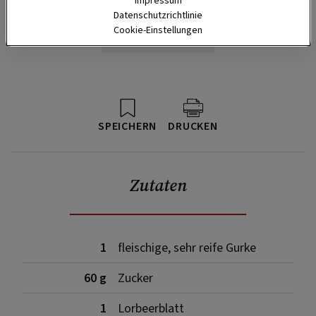
Impressum
Datenschutzrichtlinie
Cookie-Einstellungen
SPEICHERN
DRUCKEN
Zutaten
1
fleischige, sehr reife Gurke
60 g
Zucker
1
Lorbeerblatt