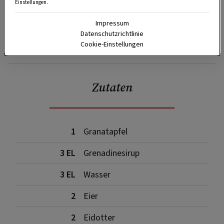
Einstellungen.
Impressum
Datenschutzrichtlinie
Cookie-Einstellungen
SPEICHERN
DRUCKEN
Zutaten
1
Granatapfel
3 EL
Grenadinesirup
3 EL
Wasser
2
Eier
2
Eidotter