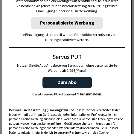
Werbeeinnahmen sind ein wichtiger wirtschaftlicher Pfeiler unseres
kostenfreien Angebots. Mindestvoraussetzung zur Nutzung ist Ihre
Einwilligung für personalisierte Werbung.
Personalisierte Werbung
Ihre Einwilligung ist jederzeit widerrufbar. Adblocker müssen vor
Anzeige
Nutzung deaktiviert werden.
Servus PUR
Nutzen Sie die Abo-Angebote von Servus.com ohne personalisierte
Werbung ab 0,99 €/Monat
Zum Abo
Bereits Servus PUR-Abonnent?
Hier anmelden
.
Personalisierte Werbung (Tracking):
Wir und unsere Partner verarbeiten Daten,
indem wir mit auf Ihrem Gerät gespeicherten Informationen Profile erstellen, um
personalisierte Werbung auszuspielen. Wenn Sie ein werbe– und trackingfreies Abo
nutzen, werden von uns keine auf Ihrem Gerät gespeicherten Informationen für
personalisierte Werbung verwendet. Weitere Informationen finden Sie in unserer
Datenschutzrichtlinie, in der
Liste unserer Partner
sowie in den Cookie-