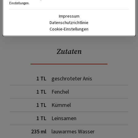
Einstellungen.
Impressum
Datenschutzrichtlinie
SPEICHERN
DRUCKEN
Cookie-Einstellungen
Zutaten
1 TL
geschroteter Anis
1 TL
Fenchel
1 TL
Kümmel
1 TL
Leinsamen
235 ml
lauwarmes Wasser