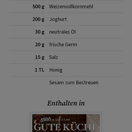
500 g
Weizenvollkornmehl
200 g
Joghurt
30 g
neutrales Öl
20 g
frische Germ
15 g
Salz
1 TL
Honig
Sesam zum Bestreuen
Enthalten in