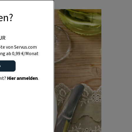
en?
UR
te von Servus.com
ng ab 0,99 €/Monat
o
ent?
Hier anmelden
.