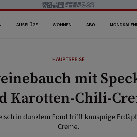
N
AUSFLÜGE
WOHNEN
ABO
MONDKALEN
HAUPTSPEISE
einebauch mit Speck
d Karotten-Chili-Cr
eisch in dunklem Fond trifft knusprige Erdäpf
Creme.