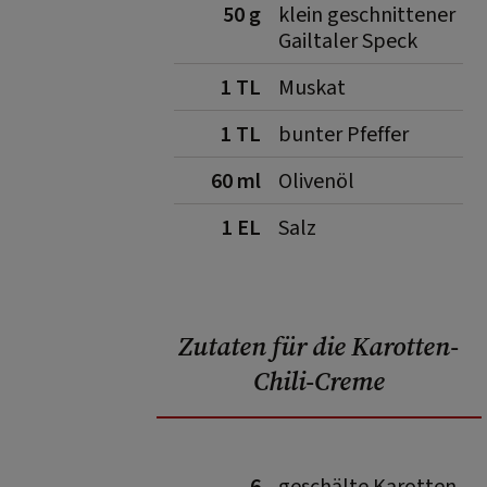
50 g
klein geschnittener
Gailtaler Speck
1 TL
Muskat
1 TL
bunter Pfeffer
60 ml
Olivenöl
1 EL
Salz
Zutaten für die Karotten-
Chili-Creme