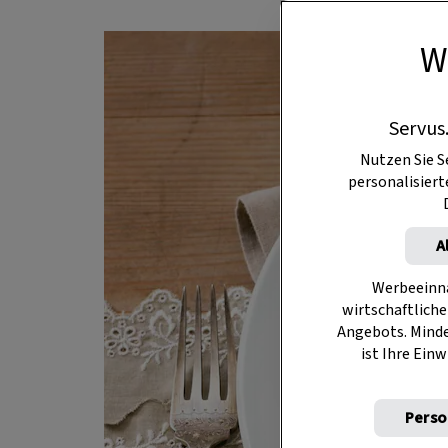
W
Servus
Nutzen Sie S
personalisier
A
Werbeeinna
wirtschaftliche
Angebots. Mind
ist Ihre Einw
Perso