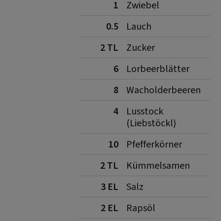
1
Zwiebel
0.5
Lauch
2 TL
Zucker
6
Lorbeerblätter
8
Wacholderbeeren
4
Lusstock
(Liebstöckl)
10
Pfefferkörner
2 TL
Kümmelsamen
3 EL
Salz
2 EL
Rapsöl