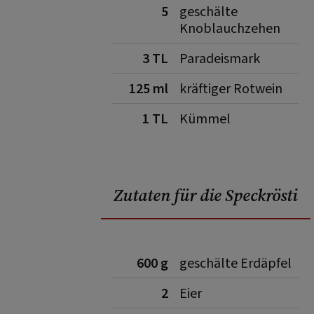
5
geschälte
Knoblauchzehen
3 TL
Paradeismark
125 ml
kräftiger Rotwein
1 TL
Kümmel
Zutaten für die Speckrösti
600 g
geschälte Erdäpfel
2
Eier