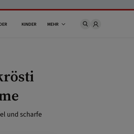
DER
KINDER
MEHR
Account
rösti
eme
el und scharfe