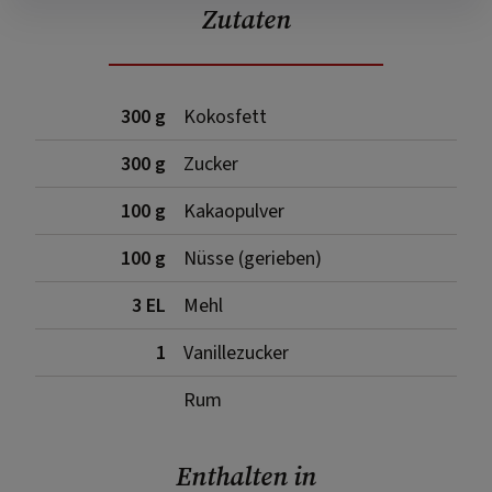
Zutaten
300 g
Kokosfett
300 g
Zucker
100 g
Kakaopulver
100 g
Nüsse (gerieben)
3 EL
Mehl
1
Vanillezucker
Rum
Enthalten in