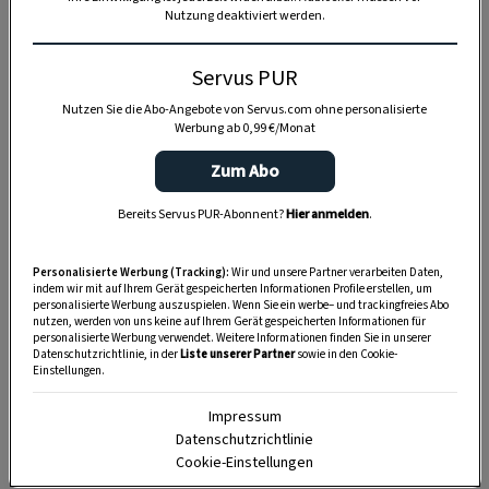
Nutzung deaktiviert werden.
Servus PUR
Nutzen Sie die Abo-Angebote von Servus.com ohne personalisierte
Werbung ab 0,99 €/Monat
Zum Abo
Bereits Servus PUR-Abonnent?
Hier anmelden
.
Personalisierte Werbung (Tracking):
Wir und unsere Partner verarbeiten Daten,
indem wir mit auf Ihrem Gerät gespeicherten Informationen Profile erstellen, um
personalisierte Werbung auszuspielen. Wenn Sie ein werbe– und trackingfreies Abo
nutzen, werden von uns keine auf Ihrem Gerät gespeicherten Informationen für
personalisierte Werbung verwendet. Weitere Informationen finden Sie in unserer
Datenschutzrichtlinie, in der
Liste unserer Partner
sowie in den Cookie-
Einstellungen.
SPEICHERN
DRUCKEN
Impressum
Datenschutzrichtlinie
Cookie-Einstellungen