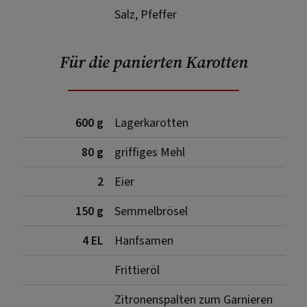
Salz, Pfeffer
Für die panierten Karotten
600 g
Lagerkarotten
80 g
griffiges Mehl
2
Eier
150 g
Semmelbrösel
4 EL
Hanfsamen
Frittieröl
Zitronenspalten zum Garnieren