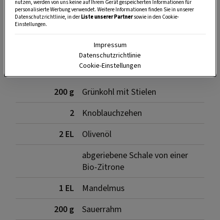
nutzen, werden von uns keine auf Ihrem Gerät gespeicherten Informationen für
SPEICHERN
DRUCKEN
personalisierte Werbung verwendet. Weitere Informationen finden Sie in unserer
Datenschutzrichtlinie, in der
Liste unserer Partner
sowie in den Cookie-
Einstellungen.
Impressum
Für den Dip
Datenschutzrichtlinie
Cookie-Einstellungen
200 g
Grünkohl mit Stielen
2
Knoblauchzehen
2 EL
Olivenöl
abgeriebene Schale von einer
Bio-Zitrone
1 EL
Mandelmus
200 g
Sauerrahm