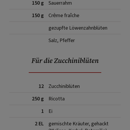
150 g
Sauerrahm
150 g
Crème fraîche
gezupfte Löwenzahnblüten
Salz, Pfeffer
Für die Zucchiniblüten
12
Zucchiniblüten
250 g
Ricotta
1
Ei
2 EL
gemischte Kräuter, gehackt