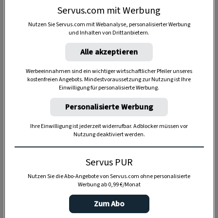
Servus.com mit Werbung
Nutzen Sie Servus.com mit Webanalyse, personalisierter Werbung
und Inhalten von Drittanbietern.
Alle akzeptieren
Anzeige
Werbeeinnahmen sind ein wichtiger wirtschaftlicher Pfeiler unseres
kostenfreien Angebots. Mindestvoraussetzung zur Nutzung ist Ihre
Einwilligung für personalisierte Werbung.
Personalisierte Werbung
Ihre Einwilligung ist jederzeit widerrufbar. Adblocker müssen vor
Nutzung deaktiviert werden.
Servus PUR
Nutzen Sie die Abo-Angebote von Servus.com ohne personalisierte
Werbung ab 0,99 €/Monat
Zum Abo