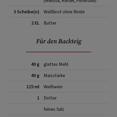
(Melisse, Kerbel, Petersilie)
3 Scheibe(n)
Weißbrot ohne Rinde
2 EL
Butter
Für den Backteig
40 g
glattes Mehl
40 g
Maisstärke
125 ml
Weißwein
1
Dotter
feines Salz