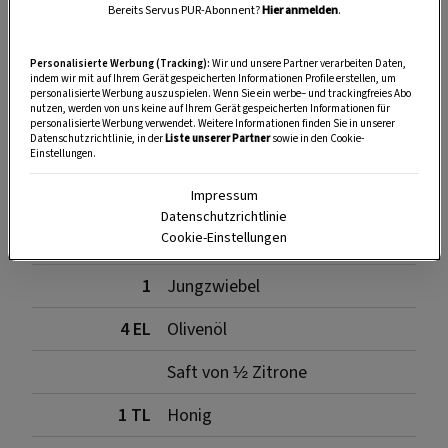
Bereits Servus PUR-Abonnent?
Hier anmelden
.
Personalisierte Werbung (Tracking):
Wir und unsere Partner verarbeiten Daten,
SPEICHERN
DRUCKEN
indem wir mit auf Ihrem Gerät gespeicherten Informationen Profile erstellen, um
personalisierte Werbung auszuspielen. Wenn Sie ein werbe– und trackingfreies Abo
nutzen, werden von uns keine auf Ihrem Gerät gespeicherten Informationen für
personalisierte Werbung verwendet. Weitere Informationen finden Sie in unserer
Datenschutzrichtlinie, in der
Liste unserer Partner
sowie in den Cookie-
Für die Löwenzahncreme
Einstellungen.
Impressum
Datenschutzrichtlinie
Cookie-Einstellungen
1 Bund
frische Löwenzahnblätter
1
Jungzwiebel
4 EL
Olivenöl
Saft von ½ Zitrone
1 TL
Honig