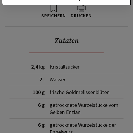
SPEICHERN
DRUCKEN
Zutaten
2,4 kg
Kristallzucker
2 l
Wasser
100 g
frische Goldmelissenblüten
6 g
getrocknete Wurzelstücke vom
Gelben Enzian
6 g
getrocknete Wurzelstücke der
Engelwurz