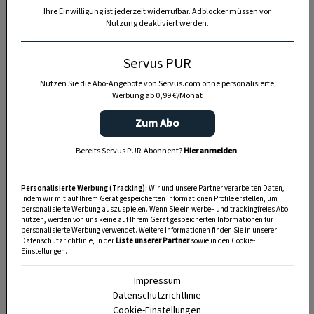
Ihre Einwilligung ist jederzeit widerrufbar. Adblocker müssen vor
Nutzung deaktiviert werden.
Servus PUR
Anzeige
Nutzen Sie die Abo-Angebote von Servus.com ohne personalisierte
Werbung ab 0,99 €/Monat
Zum Abo
Bereits Servus PUR-Abonnent?
Hier anmelden
.
Personalisierte Werbung (Tracking):
Wir und unsere Partner verarbeiten Daten,
indem wir mit auf Ihrem Gerät gespeicherten Informationen Profile erstellen, um
personalisierte Werbung auszuspielen. Wenn Sie ein werbe– und trackingfreies Abo
nutzen, werden von uns keine auf Ihrem Gerät gespeicherten Informationen für
personalisierte Werbung verwendet. Weitere Informationen finden Sie in unserer
Datenschutzrichtlinie, in der
Liste unserer Partner
sowie in den Cookie-
Einstellungen.
Impressum
Datenschutzrichtlinie
Cookie-Einstellungen