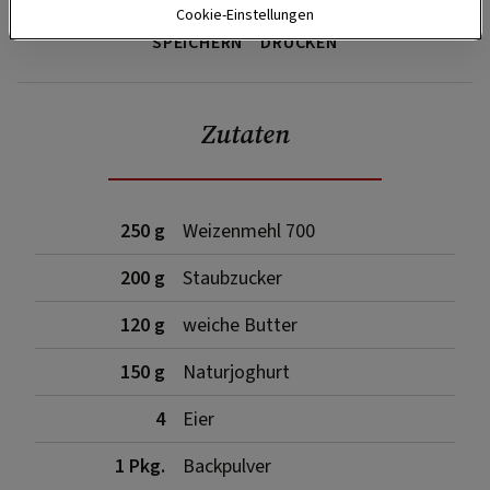
Cookie-Einstellungen
SPEICHERN
DRUCKEN
Zutaten
250 g
Weizenmehl 700
200 g
Staubzucker
120 g
weiche Butter
150 g
Naturjoghurt
4
Eier
1 Pkg.
Backpulver