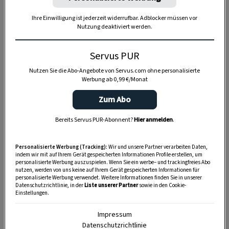
Ihre Einwilligung ist jederzeit widerrufbar. Adblocker müssen vor
Nutzung deaktiviert werden.
Anzeige
Servus PUR
Nutzen Sie die Abo-Angebote von Servus.com ohne personalisierte
Werbung ab 0,99 €/Monat
Zum Abo
Bereits Servus PUR-Abonnent?
Hier anmelden
.
Personalisierte Werbung (Tracking):
Wir und unsere Partner verarbeiten Daten,
indem wir mit auf Ihrem Gerät gespeicherten Informationen Profile erstellen, um
personalisierte Werbung auszuspielen. Wenn Sie ein werbe– und trackingfreies Abo
nutzen, werden von uns keine auf Ihrem Gerät gespeicherten Informationen für
personalisierte Werbung verwendet. Weitere Informationen finden Sie in unserer
Datenschutzrichtlinie, in der
Liste unserer Partner
sowie in den Cookie-
Einstellungen.
Impressum
Datenschutzrichtlinie