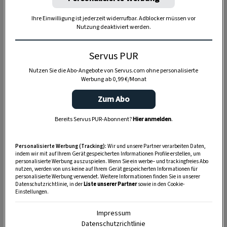
Ihre Einwilligung ist jederzeit widerrufbar. Adblocker müssen vor
1 Stunde
Nutzung deaktiviert werden.
Servus PUR
Nutzen Sie die Abo-Angebote von Servus.com ohne personalisierte
Werbung ab 0,99 €/Monat
Zum Abo
Bereits Servus PUR-Abonnent?
Hier anmelden
.
Personalisierte Werbung (Tracking):
Wir und unsere Partner verarbeiten Daten,
indem wir mit auf Ihrem Gerät gespeicherten Informationen Profile erstellen, um
personalisierte Werbung auszuspielen. Wenn Sie ein werbe– und trackingfreies Abo
nutzen, werden von uns keine auf Ihrem Gerät gespeicherten Informationen für
personalisierte Werbung verwendet. Weitere Informationen finden Sie in unserer
Datenschutzrichtlinie, in der
Liste unserer Partner
sowie in den Cookie-
Einstellungen.
Impressum
Datenschutzrichtlinie