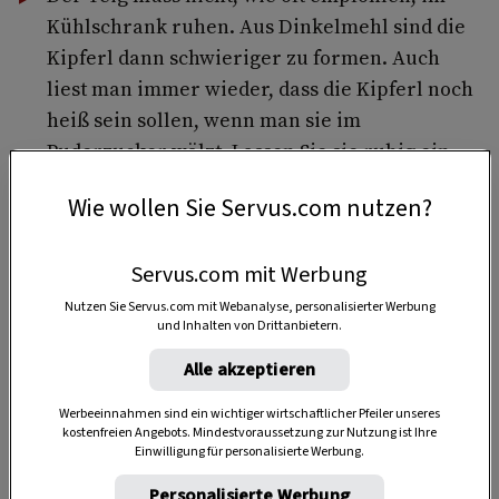
Kühlschrank ruhen. Aus Dinkelmehl sind die
Kipferl dann schwieriger zu formen. Auch
liest man immer wieder, dass die Kipferl noch
heiß sein sollen, wenn man sie im
Puderzucker wälzt. Lassen Sie sie ruhig ein
wenig abkühlen, dann brechen sie nicht so
Wie wollen Sie Servus.com nutzen?
leicht.
Einige Kipferl „müssen“ bei uns immer
Servus.com mit Werbung
brechen, weil die Tradition verlangt, dass man
Nutzen Sie Servus.com mit Webanalyse, personalisierter Werbung
sie dann augenblicklich und blitzartig
und Inhalten von Drittanbietern.
genießen darf.
Alle akzeptieren
Werbeeinnahmen sind ein wichtiger wirtschaftlicher Pfeiler unseres
kostenfreien Angebots. Mindestvoraussetzung zur Nutzung ist Ihre
Einwilligung für personalisierte Werbung.
2 Blech(e)
Personalisierte Werbung