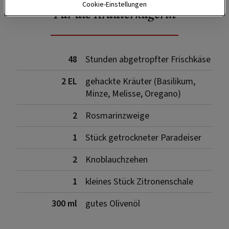
Cookie-Einstellungen
Für die Kräuterkugerln
48
Stunden abgetropfter Frischkäse
2 EL
gehackte Kräuter (Basilikum,
Minze, Melisse, Oregano)
2
Rosmarinzweige
1
Stück getrockneter Paradeiser
2
Knoblauchzehen
1
kleines Stück Zitronenschale
300 ml
gutes Olivenöl