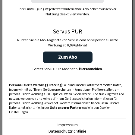
Ihre Einwilligung ist jederzeit widerrufbar. Adblocker müssen vor
Nutzung deaktiviert werden.
Servus PUR
Nutzen Sie die Abo-Angebote von Servus.com ohne personalisierte
Werbung ab 0,99 €/Monat
SPEICHERN
DRUCKEN
Zum Abo
Bereits Servus PUR-Abonnent?
Hier anmelden
.
Für den Frischkäse
Personalisierte Werbung (Tracking):
Wir und unsere Partner verarbeiten Daten,
indem wir mit auf Ihrem Gerät gespeicherten Informationen Profile erstellen, um
personalisierte Werbung auszuspielen. Wenn Sie ein werbe– und trackingfreies Abo
nutzen, werden von uns keine auf Ihrem Gerät gespeicherten Informationen für
1,5 kg
Bio-Naturjoghurt (mit
personalisierte Werbung verwendet. Weitere Informationen finden Sie in unserer
Datenschutzrichtlinie, in der
Liste unserer Partner
sowie in den Cookie-
mindestens 3,5 % Fett)
Einstellungen.
2 TL
feines Salz
Impressum
Datenschutzrichtlinie