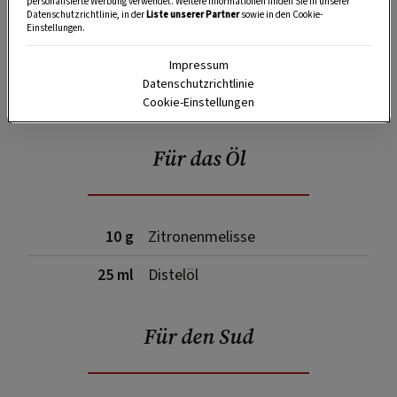
personalisierte Werbung verwendet. Weitere Informationen finden Sie in unserer
Datenschutzrichtlinie, in der
Liste unserer Partner
sowie in den Cookie-
Einstellungen.
Impressum
SPEICHERN
DRUCKEN
Datenschutzrichtlinie
Cookie-Einstellungen
Für das Öl
10 g
Zitronenmelisse
25 ml
Distelöl
Für den Sud