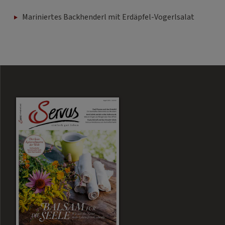
Mariniertes Backhenderl mit Erdäpfel-Vogerlsalat