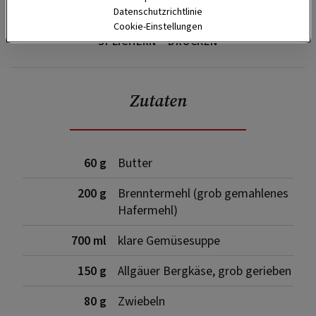
Datenschutzrichtlinie
Cookie-Einstellungen
SPEICHERN
DRUCKEN
Zutaten
60 g
Butter
200 g
Brenntermehl (grob gemahlenes
Hafermehl)
700 ml
klare Gemüsesuppe
150 g
Allgäuer Bergkäse, grob gerieben
80 g
Zwiebeln