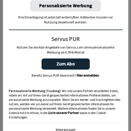
Personalisierte Werbung
Ihre Einwilligung ist jederzeit widerrufbar. Adblocker müssen vor
Nutzung deaktiviert werden.
Anzeige
Servus PUR
Nutzen Sie die Abo-Angebote von Servus.com ohne personalisierte
Werbung ab 0,99 €/Monat
Zum Abo
Bereits Servus PUR-Abonnent?
Hier anmelden
.
Personalisierte Werbung (Tracking):
Wir und unsere Partner verarbeiten Daten,
indem wir mit auf Ihrem Gerät gespeicherten Informationen Profile erstellen, um
personalisierte Werbung auszuspielen. Wenn Sie ein werbe– und trackingfreies Abo
nutzen, werden von uns keine auf Ihrem Gerät gespeicherten Informationen für
personalisierte Werbung verwendet. Weitere Informationen finden Sie in unserer
Datenschutzrichtlinie, in der
Liste unserer Partner
sowie in den Cookie-
Einstellungen.
Impressum