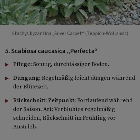
Foto: mauritius images / McPHOTO / Hans-Roland Müller / imageBROKER
Stachys byzantina „Silver Carpet“ (Teppich-Wollziest)
5. Scabiosa caucasica „Perfecta“
Pflege
: Sonnig, durchlässiger Boden.
Düngung
: Regelmäßig leicht düngen während
der Blütezeit.
Rückschnitt
:
Zeitpunkt
: Fortlaufend während
der Saison.
Art
: Verblühtes regelmäßig
schneiden, Rückschnitt im Frühling vor
Austrieb.