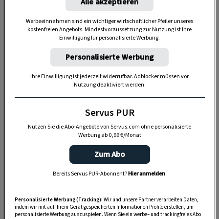
Alle akzeptieren
sonnige Standorte. Es gibt Sorten für fast jede
Werbeeinnahmen sind ein wichtiger wirtschaftlicher Pfeiler unseres
Gartensituation.
kostenfreien Angebots. Mindestvoraussetzung zur Nutzung ist Ihre
Einwilligung für personalisierte Werbung.
Personalisierte Werbung
Wie pflanzt man Stauden?
Ihre Einwilligung ist jederzeit widerrufbar. Adblocker müssen vor
Boden auflockern:
Zunächst wird die Erde
Nutzung deaktiviert werden.
gründlich aufgelockert, von Unkraut befreit
und bei Bedarf mit Kompost oder Dünger
Servus PUR
angereichert. Harald Gschaider von
Makita
Nutzen Sie die Abo-Angebote von Servus.com ohne personalisierte
Werbung ab 0,99 €/Monat
Österreich
hat dafür das richtige Werkzeug
mitgebracht. Der
Bodenkultivator
hilft, die
Zum Abo
Erde vor dem Pflanzen ganz einfach
Bereits Servus PUR-Abonnent?
Hier anmelden
.
aufzulockern.
Staude einsetzen:
Ein Pflanzloch wird
Personalisierte Werbung (Tracking):
Wir und unsere Partner verarbeiten Daten,
indem wir mit auf Ihrem Gerät gespeicherten Informationen Profile erstellen, um
ausgehoben, die Staude hineingesetzt und das
personalisierte Werbung auszuspielen. Wenn Sie ein werbe– und trackingfreies Abo