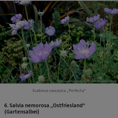
Foto: mauritius images / Thrillerfillerspiller / Alamy
Scabiosa caucasica „Perfecta“
6. Salvia nemorosa „Ostfriesland“
(Gartensalbei)