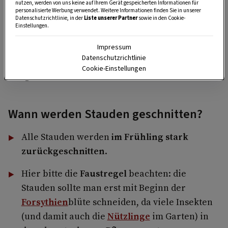
nutzen, werden von uns keine auf Ihrem Gerät gespeicherten Informationen für
Loch anschließend mit Erde aufgefüllt.
personalisierte Werbung verwendet. Weitere Informationen finden Sie in unserer
Datenschutzrichtlinie, in der
Liste unserer Partner
sowie in den Cookie-
Einstellungen.
Angießen und pflegen:
Die Erde wird leicht
angedrückt, die Pflanze gut angegossen und
Impressum
Datenschutzrichtlinie
in den ersten Wochen gleichmäßig feucht
Cookie-Einstellungen
gehalten.
Wann werden Stauden geschnitten?
Alle Stauden werden
im Frühling stark
zurückgeschnitten
.
Hier bitte die
Faustregel
beachten: die
Stauden sollte man erst mit Beginn der
Forsythien
blüte schneiden, da viele Insekten
(und damit auch die
Nützlinge
im Garten) in