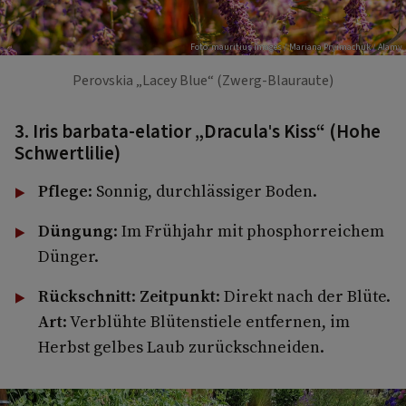
Foto: mauritius images / Mariana Pryimachuk / Alamy
Perovskia „Lacey Blue“ (Zwerg-Blauraute)
3. Iris barbata-elatior „Dracula's Kiss“ (Hohe
Schwertlilie)
Pflege
: Sonnig, durchlässiger Boden.
Düngung
: Im Frühjahr mit phosphorreichem
Dünger.
Rückschnitt
:
Zeitpunkt
: Direkt nach der Blüte.
Art
: Verblühte Blütenstiele entfernen, im
Herbst gelbes Laub zurückschneiden.