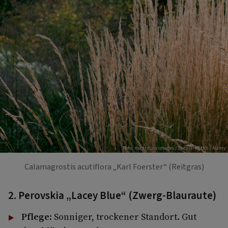
Foto: mauritius images / Lucy Griffiths / Alamy
Calamagrostis acutiflora „Karl Foerster“ (Reitgras)
2. Perovskia „Lacey Blue“ (Zwerg-Blauraute)
Pflege
: Sonniger, trockener Standort. Gut