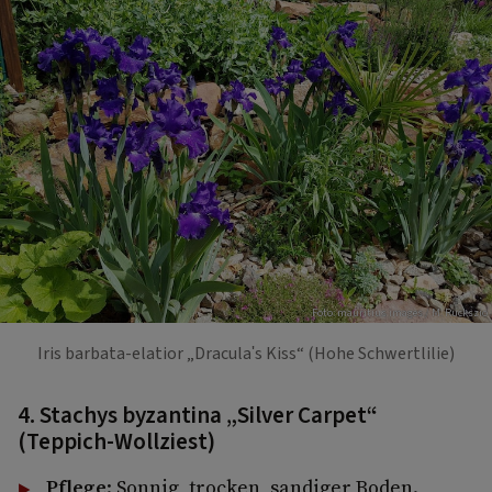
Foto: mauritius images / M. Ruckszio
Iris barbata-elatior „Dracula's Kiss“ (Hohe Schwertlilie)
4. Stachys byzantina „Silver Carpet“
(Teppich-Wollziest)
Pflege
: Sonnig, trocken, sandiger Boden.