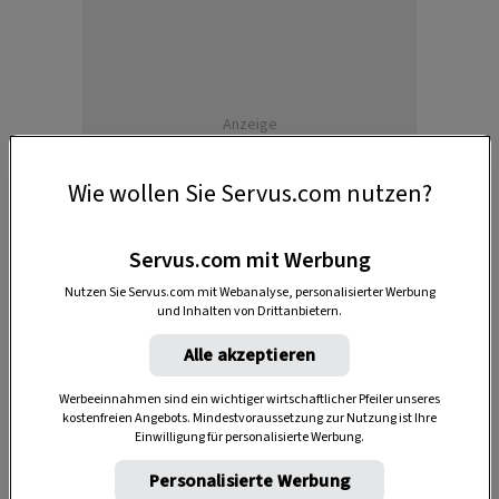
Anzeige
Wie wollen Sie Servus.com nutzen?
Servus.com mit Werbung
Nutzen Sie Servus.com mit Webanalyse, personalisierter Werbung
und Inhalten von Drittanbietern.
Alle akzeptieren
Was eine Schürze kann und soll
Werbeeinnahmen sind ein wichtiger wirtschaftlicher Pfeiler unseres
kostenfreien Angebots. Mindestvoraussetzung zur Nutzung ist Ihre
Die Dirndlmasche verrät’s
Einwilligung für personalisierte Werbung.
Personalisierte Werbung
Wussten Sie, dass Sie mit Hilfe Ihrer