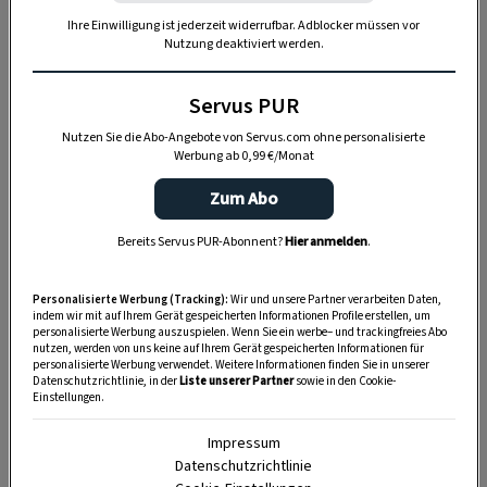
Schürzenmasche Zeichen senden können? Wie
Ihre Einwilligung ist jederzeit widerrufbar. Adblocker müssen vor
Nutzung deaktiviert werden.
das geht? Ganz einfach!
Servus PUR
Nutzen Sie die Abo-Angebote von Servus.com ohne personalisierte
Werbung ab 0,99 €/Monat
Zum Abo
Bereits Servus PUR-Abonnent?
Hier anmelden
.
Personalisierte Werbung (Tracking):
Wir und unsere Partner verarbeiten Daten,
indem wir mit auf Ihrem Gerät gespeicherten Informationen Profile erstellen, um
personalisierte Werbung auszuspielen. Wenn Sie ein werbe– und trackingfreies Abo
nutzen, werden von uns keine auf Ihrem Gerät gespeicherten Informationen für
personalisierte Werbung verwendet. Weitere Informationen finden Sie in unserer
Datenschutzrichtlinie, in der
Liste unserer Partner
sowie in den Cookie-
„Servus Garten“ auf WhatsApp
Einstellungen.
Nutzen Sie WhatsApp auf Ihrem Handy und lieben es, auf
Impressum
dem Balkon, der Terrasse oder im Garten zu werkeln? In
Datenschutzrichtlinie