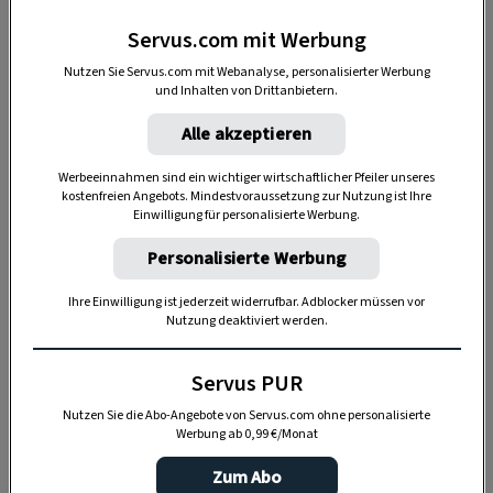
Servus.com mit Werbung
25 g Ringelblumen-Olivenöl-Auszug
Nutzen Sie Servus.com mit Webanalyse, personalisierter Werbung
40 g Mandelöl
und Inhalten von Drittanbietern.
Alle akzeptieren
10 g Kokosöl
Werbeeinnahmen sind ein wichtiger wirtschaftlicher Pfeiler unseres
25 g Jojobaöl
kostenfreien Angebots. Mindestvoraussetzung zur Nutzung ist Ihre
Einwilligung für personalisierte Werbung.
Personalisierte Werbung
ANLEITUNG
Ihre Einwilligung ist jederzeit widerrufbar. Adblocker müssen vor
Für den Ringelblumenauszug eine Handvoll
Nutzung deaktiviert werden.
getrocknete Ringelblumenblüten in ein Glas
geben, mit 100 g Olivenöl aufgießen,
Servus PUR
zuschrauben und einen Monat ziehen lassen.
Nutzen Sie die Abo-Angebote von Servus.com ohne personalisierte
Werbung ab 0,99 €/Monat
Abseihen und 25 g mit dem Jojoba-, Kokos-
Zum Abo
und Mandelöl mischen.