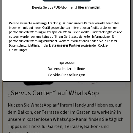
Bereits Servus PUR-Abonnent?
Hier anmelden
.
Personalisierte Werbung (Tracking):
Wir und unsere Partner verarbeiten Daten,
indem wir mit auf Ihrem Gerät gespeicherten Informationen Profile erstellen, um
personalisierte Werbung auszuspielen. Wenn Sie ein werbe– und trackingfreies Abo
nutzen, werden von uns keine auf Ihrem Gerät gespeicherten Informationen für
personalisierte Werbung verwendet. Weitere Informationen finden Sie in unserer
Datenschutzrichtlinie, in der
Liste unserer Partner
sowie in den Cookie-
Einstellungen.
Impressum
Datenschutzrichtlinie
Cookie-Einstellungen
„Servus Garten“ auf WhatsApp
Nutzen Sie WhatsApp auf Ihrem Handy und lieben es, auf
dem Balkon, der Terrasse oder im Garten zu werkeln? In
unserem kostenlosen WhatsApp-Kanal finden Sie täglich
Tipps und Tricks für Garten, Terrasse, Balkon- und