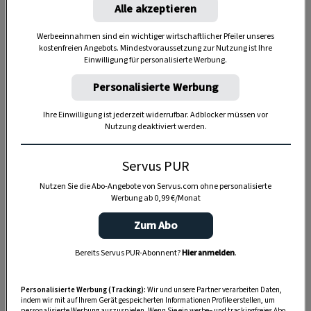
Alle akzeptieren
Werbeeinnahmen sind ein wichtiger wirtschaftlicher Pfeiler unseres
kostenfreien Angebots. Mindestvoraussetzung zur Nutzung ist Ihre
Einwilligung für personalisierte Werbung.
Personalisierte Werbung
Ihre Einwilligung ist jederzeit widerrufbar. Adblocker müssen vor
Nutzung deaktiviert werden.
Servus PUR
Nutzen Sie die Abo-Angebote von Servus.com ohne personalisierte
Werbung ab 0,99 €/Monat
Zum Abo
Bereits Servus PUR-Abonnent?
Hier anmelden
.
Anzeige
Personalisierte Werbung (Tracking):
Wir und unsere Partner verarbeiten Daten,
indem wir mit auf Ihrem Gerät gespeicherten Informationen Profile erstellen, um
personalisierte Werbung auszuspielen. Wenn Sie ein werbe– und trackingfreies Abo