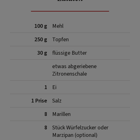
100 g
Mehl
250 g
Topfen
30 g
flüssige Butter
etwas abgeriebene
Zitronenschale
1
Ei
1 Prise
Salz
8
Marillen
8
Stück Würfelzucker oder
Marzipan (optional)