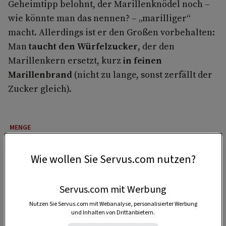
Geheimtipp belohnt, der Marillenknödel noch –
wie könnte man das nennen? – „marilliger“
macht. Allerdings ist er den Großen vorbehalten:
Man
taucht den Würfelzucker
, der den
Marillenkern ersetzt, kurz
in feinen
Marillenbrand
(nicht zu lange, sonst zerfällt der
Zucker gleich).
4 Portionen
Wie wollen Sie Servus.com nutzen?
45 Minuten
Servus.com mit Werbung
Nutzen Sie Servus.com mit Webanalyse, personalisierter Werbung
und Inhalten von Drittanbietern.
30 Minuten