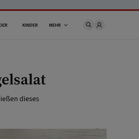
DER
KINDER
MEHR
Account
elsalat
nießen dieses