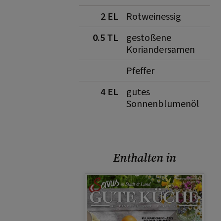
2 EL
Rotweinessig
0.5 TL
gestoßene
Koriandersamen
Pfeffer
4 EL
gutes
Sonnenblumenöl
Enthalten in