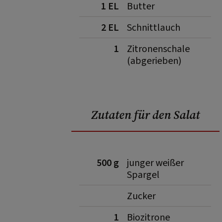
1 EL
Butter
2 EL
Schnittlauch
1
Zitronenschale
(abgerieben)
Zutaten für den Salat
500 g
junger weißer
Spargel
Zucker
1
Biozitrone