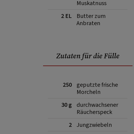
Muskatnuss
2 EL
Butter zum
Anbraten
Zutaten für die Fülle
250
geputzte frische
Morcheln
30 g
durchwachsener
Räucherspeck
2
Jungzwiebeln