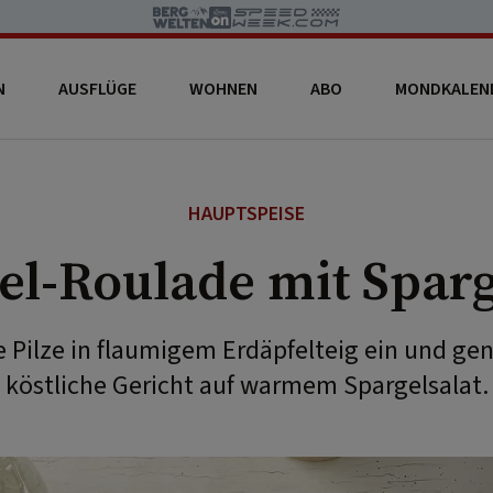
N
AUSFLÜGE
WOHNEN
ABO
MONDKALEN
HAUPTSPEISE
l-Roulade mit Sparg
ie Pilze in flaumigem Erdäpfelteig ein und ge
köstliche Gericht auf warmem Spargelsalat.