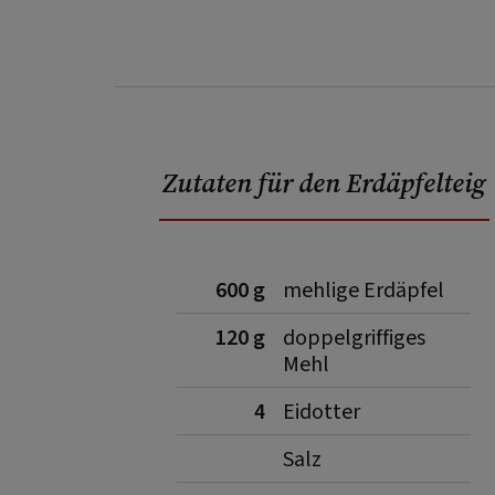
Zutaten für den Erdäpfelteig
600 g
mehlige Erdäpfel
120 g
doppelgriffiges
Mehl
4
Eidotter
Salz