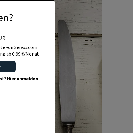
en?
UR
te von Servus.com
ng ab 0,99 €/Monat
o
ent?
Hier anmelden
.