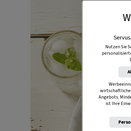
W
Servus
Nutzen Sie S
personalisier
A
Werbeeinna
wirtschaftliche
Angebots. Mind
ist Ihre Einw
Perso