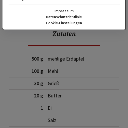
SPEICHERN
DRUCKEN
Impressum
Datenschutzrichtlinie
Cookie-Einstellungen
Zutaten
500 g
mehlige Erdäpfel
100 g
Mehl
30 g
Grieß
20 g
Butter
1
Ei
Salz