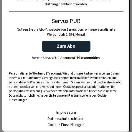
Nutzung deaktiviert werden.
4 Portionen
Servus PUR
Nutzen Sie die Abo-Angebote von Servus.com ohne personalisierte
Werbung ab 0,99 €/Monat
40 Minuten
Zum Abo
Bereits Servus PUR-Abonnent?
Hier anmelden
.
1:10 Stunden
Personalisierte Werbung (Tracking):
Wir und unsere Partner verarbeiten Daten,
indem wir mit auf Ihrem Gerät gespeicherten Informationen Profile erstellen, um
personalisierte Werbung auszuspielen. Wenn Sie ein werbe– und trackingfreies Abo
nutzen, werden von uns keine auf Ihrem Gerät gespeicherten Informationen für
personalisierte Werbung verwendet. Weitere Informationen finden Sie in unserer
Datenschutzrichtlinie, in der
Liste unserer Partner
sowie in den Cookie-
Einstellungen.
Impressum
Datenschutzrichtlinie
Cookie-Einstellungen