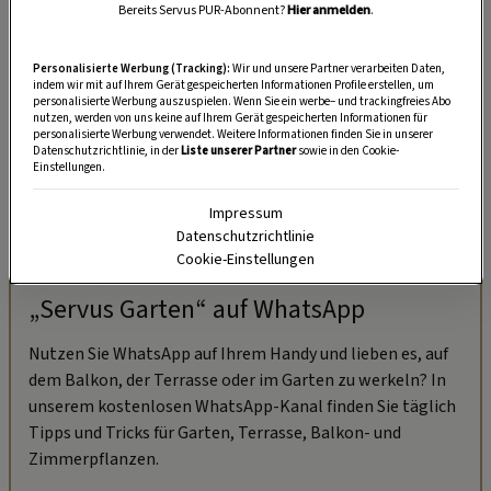
Bereits Servus PUR-Abonnent?
Hier anmelden
.
Personalisierte Werbung (Tracking):
Wir und unsere Partner verarbeiten Daten,
indem wir mit auf Ihrem Gerät gespeicherten Informationen Profile erstellen, um
personalisierte Werbung auszuspielen. Wenn Sie ein werbe– und trackingfreies Abo
nutzen, werden von uns keine auf Ihrem Gerät gespeicherten Informationen für
personalisierte Werbung verwendet. Weitere Informationen finden Sie in unserer
Datenschutzrichtlinie, in der
Liste unserer Partner
sowie in den Cookie-
Einstellungen.
Impressum
Datenschutzrichtlinie
Cookie-Einstellungen
„Servus Garten“ auf WhatsApp
Nutzen Sie WhatsApp auf Ihrem Handy und lieben es, auf
dem Balkon, der Terrasse oder im Garten zu werkeln? In
unserem kostenlosen WhatsApp-Kanal finden Sie täglich
Tipps und Tricks für Garten, Terrasse, Balkon- und
Zimmerpflanzen.