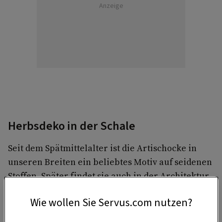
Anzeige
Herbsdeko in der Schale
Seit dem Spätmittelalter ist die Artischocke in
unseren Breiten ein beliebtes Motiv auf seidenen
Stoffen. Später findet sie auch in der Architektur
Verwendung als dekoratives Element. Die edle
Wie wollen Sie Servus.com nutzen?
Anmutung einer
Granitschale
bringt die
Schönheit der großen Distel richtig zur Geltung.