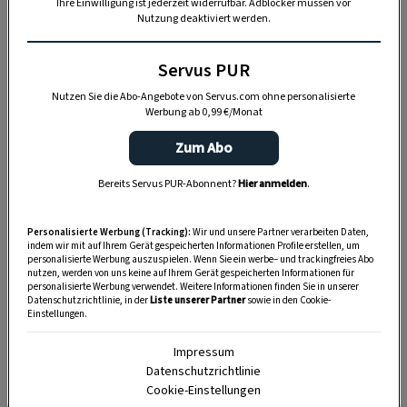
Ihre Einwilligung ist jederzeit widerrufbar. Adblocker müssen vor
ein wunderschöner Hingucker.
Nutzung deaktiviert werden.
Man nehme
Wachteleier
,
Kirschblüten
, etwas
Servus PUR
Moos
und kleine, kompostierbare
Aussaat-Töpfe
Nutzen Sie die Abo-Angebote von Servus.com ohne personalisierte
Werbung ab 0,99 €/Monat
– fertig ist die Osterdeko, die besonders gut zu
Geschirr in zarten Pastelltönen passt.
Zum Abo
Bereits Servus PUR-Abonnent?
Hier anmelden
.
Personalisierte Werbung (Tracking):
Wir und unsere Partner verarbeiten Daten,
indem wir mit auf Ihrem Gerät gespeicherten Informationen Profile erstellen, um
personalisierte Werbung auszuspielen. Wenn Sie ein werbe– und trackingfreies Abo
nutzen, werden von uns keine auf Ihrem Gerät gespeicherten Informationen für
personalisierte Werbung verwendet. Weitere Informationen finden Sie in unserer
Datenschutzrichtlinie, in der
Liste unserer Partner
sowie in den Cookie-
Einstellungen.
Impressum
Datenschutzrichtlinie
Cookie-Einstellungen