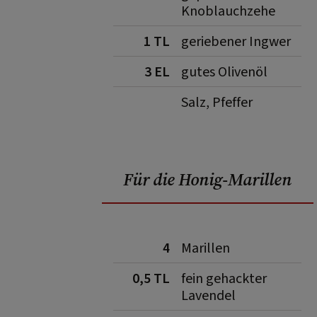
Knoblauchzehe
1 TL
geriebener Ingwer
3 EL
gutes Olivenöl
Salz, Pfeffer
Für die Honig-Marillen
4
Marillen
0,5 TL
fein gehackter
Lavendel