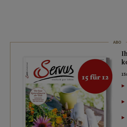
ABO
I
k
15