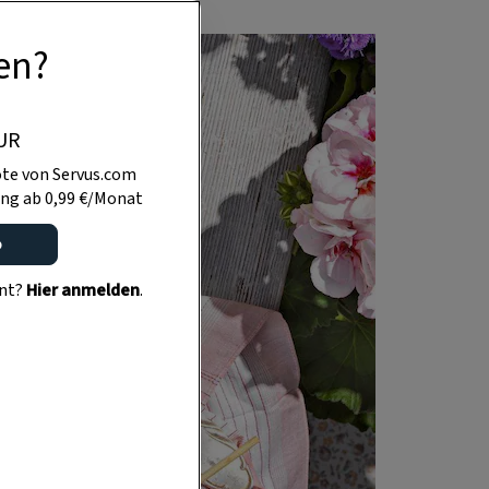
en?
UR
te von Servus.com
ng ab 0,99 €/Monat
o
ent?
Hier anmelden
.