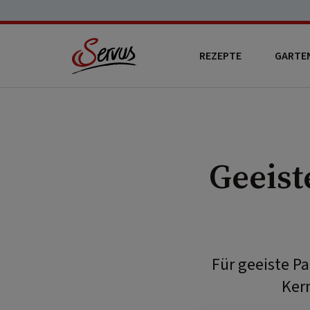
REZEPTE
GARTE
Geeist
Für geeiste P
Ker