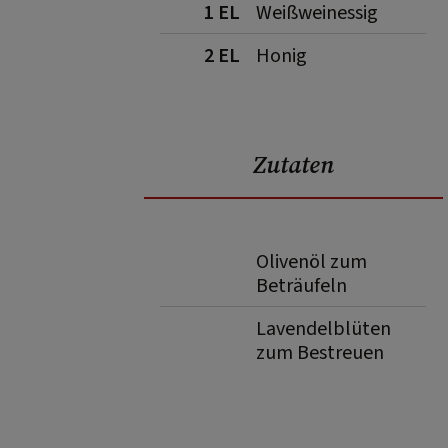
1 EL
Weißweinessig
2 EL
Honig
Zutaten
Olivenöl zum
Beträufeln
Lavendelblüten
zum Bestreuen