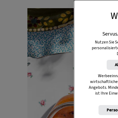
W
Servus
Nutzen Sie S
personalisier
A
Werbeeinna
wirtschaftliche
Angebots. Mind
ist Ihre Einw
Perso