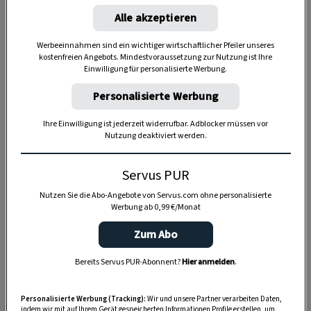
Alle akzeptieren
Werbeeinnahmen sind ein wichtiger wirtschaftlicher Pfeiler unseres
kostenfreien Angebots. Mindestvoraussetzung zur Nutzung ist Ihre
Einwilligung für personalisierte Werbung.
Personalisierte Werbung
Ihre Einwilligung ist jederzeit widerrufbar. Adblocker müssen vor
Nutzung deaktiviert werden.
Servus PUR
Nutzen Sie die Abo-Angebote von Servus.com ohne personalisierte
Werbung ab 0,99 €/Monat
Zum Abo
Anzeige
Bereits Servus PUR-Abonnent?
Hier anmelden
.
Personalisierte Werbung (Tracking):
Wir und unsere Partner verarbeiten Daten,
indem wir mit auf Ihrem Gerät gespeicherten Informationen Profile erstellen, um