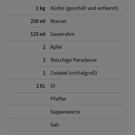
1 kg
Kürbis (geschält und entkernt)
250 ml
Wasser
125 ml
Sauerrahm
2
Äpfel
2
fleischige Paradeiser
1
Zwiebel (mittelgroß)
2 EL
Öl
Pfeffer
Suppenwürze
Salz