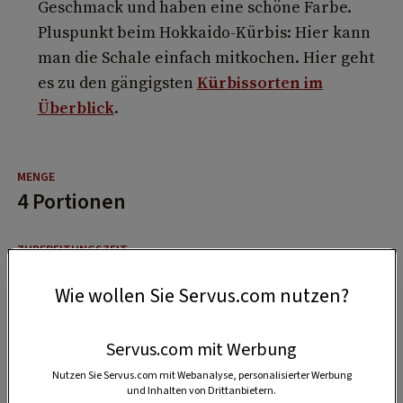
Geschmack und haben eine schöne Farbe.
Pluspunkt beim Hokkaido-Kürbis: Hier kann
man die Schale einfach mitkochen. Hier geht
es zu den gängigsten
Kürbissorten im
Überblick
.
4 Portionen
1 Stunde
Wie wollen Sie Servus.com nutzen?
1 Stunde
Servus.com mit Werbung
Nutzen Sie Servus.com mit Webanalyse, personalisierter Werbung
und Inhalten von Drittanbietern.