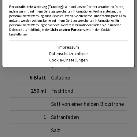
Personalisierte Werbung (Tracking):
Wir und unsere Partner verarbeiten Daten,
SPEICHERN
DRUCKEN
indem wir mit auf Ihrem Gerät gespeicherten Informationen Profile erstellen, um
personalisierte Werbung auszuspielen. Wenn Sie ein werbe– und trackingfreies Abo
nutzen, werden von uns keine auf Ihrem Gerät gespeicherten Informationen für
personalisierte Werbung verwendet. Weitere Informationen finden Sie in unserer
Datenschutzrichtlinie, in der
Liste unserer Partner
sowie in den Cookie-
Einstellungen.
Zutaten für die Sulz
Impressum
Datenschutzrichtlinie
Cookie-Einstellungen
300 g
große Spinatblätter
6 Blatt
Gelatine
250 ml
Fischfond
Saft von einer halben Biozitrone
1
Safranfäden
Salz