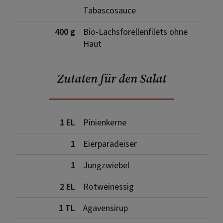
Tabascosauce
400 g
Bio-Lachsforellenfilets ohne
Haut
Zutaten für den Salat
1 EL
Pinienkerne
1
Eierparadeiser
1
Jungzwiebel
2 EL
Rotweinessig
1 TL
Agavensirup