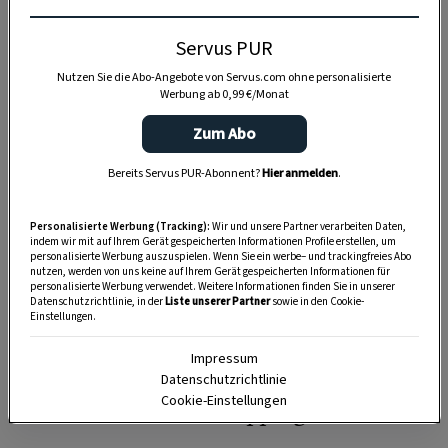
1 TL
Kümmel (ganz)
Servus PUR
Nutzen Sie die Abo-Angebote von Servus.com ohne personalisierte
150 g
griffiges Mehl
Werbung ab 0,99 €/Monat
50 g
Butter
Zum Abo
4
Eidotter
Bereits Servus PUR-Abonnent?
Hier anmelden
.
Salz
Personalisierte Werbung (Tracking):
Wir und unsere Partner verarbeiten Daten,
indem wir mit auf Ihrem Gerät gespeicherten Informationen Profile erstellen, um
Pfeffer
personalisierte Werbung auszuspielen. Wenn Sie ein werbe– und trackingfreies Abo
nutzen, werden von uns keine auf Ihrem Gerät gespeicherten Informationen für
personalisierte Werbung verwendet. Weitere Informationen finden Sie in unserer
etwas Muskat, frisch gerieben
Datenschutzrichtlinie, in der
Liste unserer Partner
sowie in den Cookie-
Einstellungen.
Mehl, griffig, zum Bestäuben
Impressum
Datenschutzrichtlinie
Cookie-Einstellungen
Für das Topping