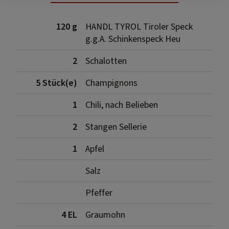
120 g
HANDL TYROL Tiroler Speck
g.g.A. Schinkenspeck Heu
2
Schalotten
5 Stück(e)
Champignons
1
Chili, nach Belieben
2
Stangen Sellerie
1
Apfel
Salz
Pfeffer
4 EL
Graumohn