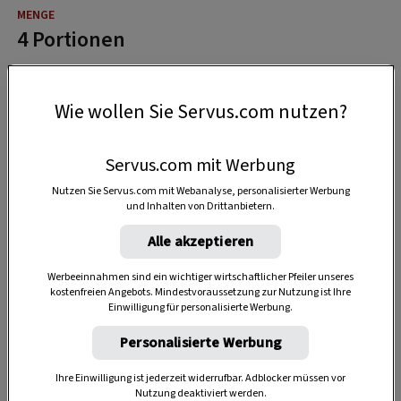
4 Portionen
2 Stunden
Wie wollen Sie Servus.com nutzen?
Servus.com mit Werbung
Nutzen Sie Servus.com mit Webanalyse, personalisierter Werbung
SPEICHERN
DRUCKEN
und Inhalten von Drittanbietern.
Alle akzeptieren
Für die Schupfnudeln
Werbeeinnahmen sind ein wichtiger wirtschaftlicher Pfeiler unseres
kostenfreien Angebots. Mindestvoraussetzung zur Nutzung ist Ihre
Einwilligung für personalisierte Werbung.
Personalisierte Werbung
450 g
Erdäpfel, mehlig, am Vortag in
der Schale kochen und auskühlen
Ihre Einwilligung ist jederzeit widerrufbar. Adblocker müssen vor
Nutzung deaktiviert werden.
lassen