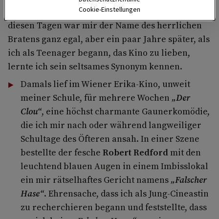
Cookie-Einstellungen
Die
Marschverpflegung meiner Kindheit
. In
diesen Tagen war mir der Name des herrlichen
Bratens ganz egal, aber ein paar Jahre später, als
ich als Teenager begann, das Kino zu lieben,
lernte ich sein seltsames Synonym kennen.
Damals lief im Wiener Erika-Kino, unweit
meiner Schule, für mehrere Wochen
„Der
Clou“
, eine höchst charmante Gaunerkomödie,
die ich mir nach oder während langweiliger
Schultage des Öfteren ansah. In einer Szene
bestellte der fesche
Robert Redford
mit den
leuchtend blauen Augen in einem Imbisslokal
ein mir rätselhaftes Gericht namens
„Falscher
Hase“
. Ehrensache, dass ich als Jung-Cineastin
zu recherchieren begann und feststellte, dass