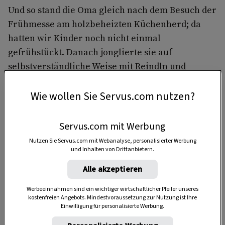
Und so stand die Oma gleich nach dem Besuch der
Frühmesse am holzbeheizten Küchenherd; da
hatten wir Kinder noch nicht einmal
gefrühstückt. Danach jonglierte sie auf
selbstverständliche Weise mit Reindln und
Pfannen auf der Herdplatte und im Backofen, und
wie von Zauberhand waren pünktlich um halb
Wie wollen Sie Servus.com nutzen?
eins
Suppe, Hauptgericht und Nachspeise
gleichermaßen fertig.
Servus.com mit Werbung
Nutzen Sie Servus.com mit Webanalyse, personalisierter Werbung
und Inhalten von Drittanbietern.
Der Stefaniebraten, ein „Falscher
Alle akzeptieren
Hase“
Werbeeinnahmen sind ein wichtiger wirtschaftlicher Pfeiler unseres
kostenfreien Angebots. Mindestvoraussetzung zur Nutzung ist Ihre
Mit Bedacht im Herd geschmort,
außen knusprig
Einwilligung für personalisierte Werbung.
und
innen butterweich
. Das eigentliche Wunder