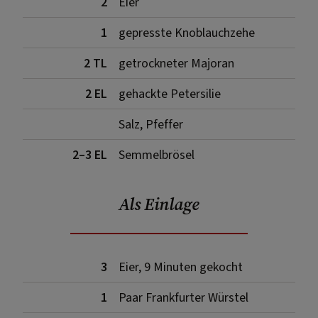
2
Eier
1
gepresste Knoblauchzehe
2 TL
getrockneter Majoran
2 EL
gehackte Petersilie
Salz, Pfeffer
2–3 EL
Semmelbrösel
Als Einlage
3
Eier, 9 Minuten gekocht
1
Paar Frankfurter Würstel