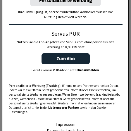
Personalisierte Werbung
waren für mich aber seine inneren Werte:
Frankfurter Würstel, gekochte Eier und
Ihre Einwilligung ist jederzeit widerrufbar. Adblocker müssen vor
Nutzung deaktiviert werden.
Essiggurkerl
– eine unschlagbare Kombination
in Verbindung mit der
Hülle aus Faschiertem
Servus PUR
und einem großen Klacks flaumigem
Erdäpfelpüree
.
Nutzen Sie die Abo-Angebote von Servus.com ohne personalisierte
Werbung ab 0,99 €/Monat
Damals holte die Oma das Wasser noch vom
Zum Abo
Brunnen, und wir übernahmen das Abwaschen
im Schaffel nach dem großen Schmaus, während
Bereits Servus PUR-Abonnent?
Hier anmelden
.
Oma auf der Holzbank ein verdientes Nickerchen
machte. Später radelten wir zum Schotterteich
Personalisierte Werbung (Tracking):
Wir und unsere Partner verarbeiten Daten,
indem wir mit auf Ihrem Gerät gespeicherten Informationen Profile erstellen, um
für einen Badenachmittag, im Gepäck eine Dose
personalisierte Werbung auszuspielen. Wenn Sie ein werbe– und trackingfreies Abo
nutzen, werden von uns keine auf Ihrem Gerät gespeicherten Informationen für
mit kalten Bratenresten für die Jause
personalisierte Werbung verwendet. Weitere Informationen finden Sie in unserer
Datenschutzrichtlinie, in der
Liste unserer Partner
sowie in den Cookie-
zwischendurch.
Einstellungen.
Wenn überhaupt etwas übrig geblieben war. Das
Impressum
eine oder andere Nusskipferl war auch dabei.
Datenschutzrichtlinie