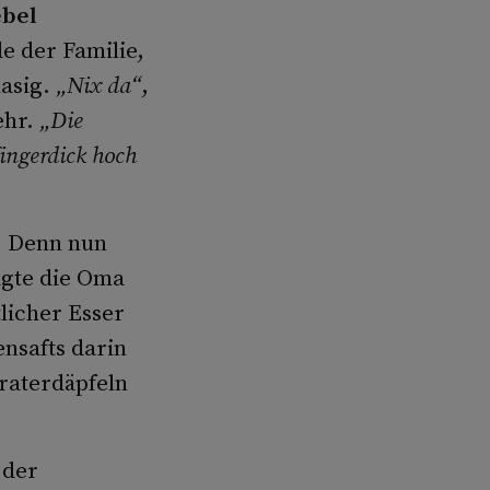
bel
e der Familie,
lasig.
„Nix da“
,
ehr.
„Die
fingerdick hoch
. Denn nun
igte die Oma
tlicher Esser
ensafts darin
raterdäpfeln
 der