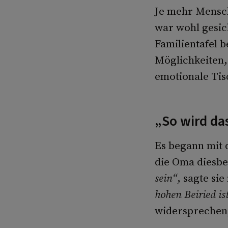
Je mehr Mensch
war wohl gesich
Familientafel 
Möglichkeiten,
emotionale Tis
„So wird da
Es begann mit 
die Oma diesbez
sein“
, sagte si
hohen Beiried ist
widersprechen