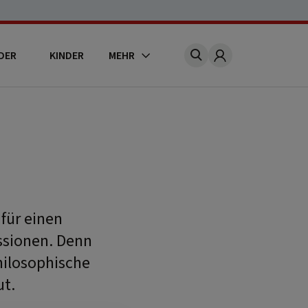
DER
KINDER
MEHR
Account
für einen
ussionen. Denn
hilosophische
ut.