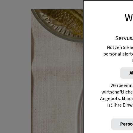
W
Servus
Nutzen Sie S
personalisier
A
Werbeeinna
wirtschaftliche
Angebots. Mind
ist Ihre Einw
Perso