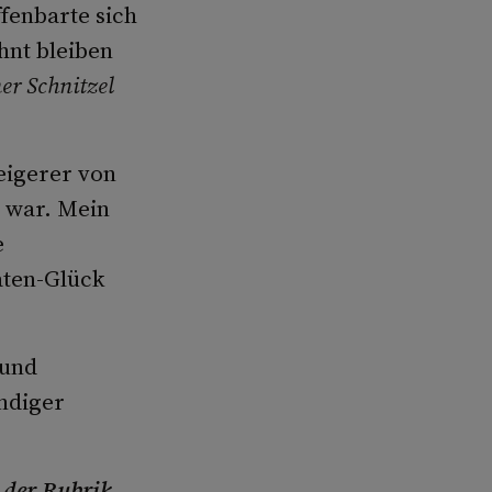
fenbarte sich
hnt bleiben
er Schnitzel
weigerer von
n war. Mein
e
aten-Glück
 und
ändiger
n der Rubrik