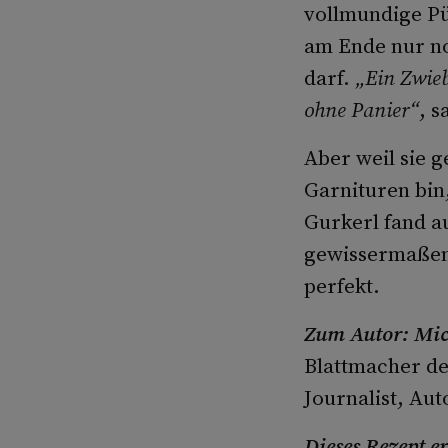
vollmundige Pü
am Ende nur n
darf.
„Ein Zwieb
ohne Panier“
, s
Aber weil sie g
Garnituren bin,
Gurkerl fand a
gewissermaßen.
perfekt.
Zum Autor: Mic
Blattmacher der
Journalist, Au
Dieses Rezept e