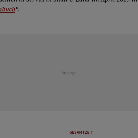
hbuch
“.
Anzeige
GESAMTZEIT