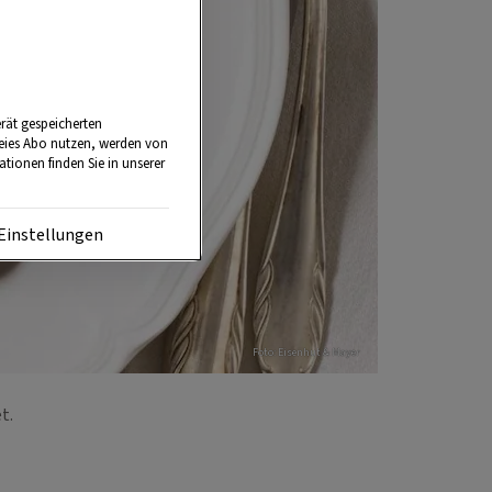
rät gespeicherten
reies Abo nutzen, werden von
tionen finden Sie in unserer
Einstellungen
Foto: Eisenhut & Mayer
et.