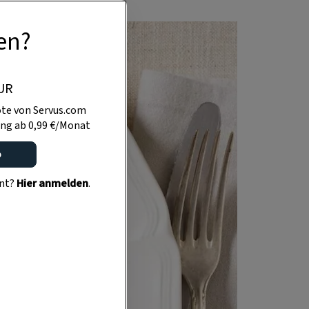
en?
UR
te von Servus.com
ng ab 0,99 €/Monat
o
ent?
Hier anmelden
.