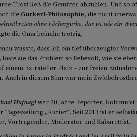
ree-Trost ließ die Gemüter abkühlen. Und so of
och die
Gurkerl-Philosophie
, die nicht unerwä
elrostbraten ohne Fächergurke, das ist wie ein Wien
agte die Oma beinahe trotzig.
enau wusste, dass ich ein tief überzeugter Ver
 löste sie das Problem so liebevoll, wie sie ebe
uf einem Extrateller Platz – zur freien Entnahm
 Auch in diesem Sinn war mein Zwiebelrostbr
hael Hufnagl
war 20 Jahre Reporter, Kolumnist
 Tageszeitung „Kurier“. Seit 2013 ist er selbst
tor, Vortragender, Moderator und Kabarettist.
rschien in Servus in Stadt & Land im April 2019 i