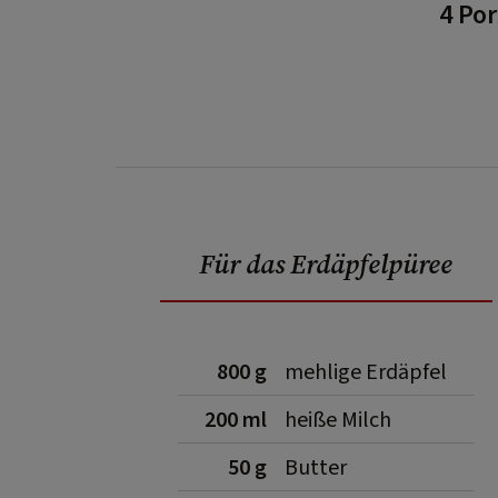
4 Po
Für das Erdäpfelpüree
800 g
mehlige Erdäpfel
200 ml
heiße Milch
50 g
Butter