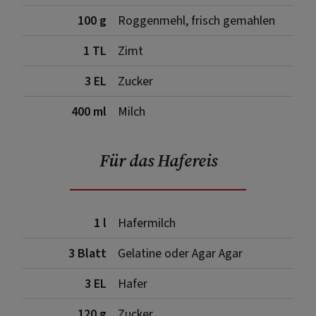
100 g
Roggenmehl, frisch gemahlen
1 TL
Zimt
3 EL
Zucker
400 ml
Milch
Für das Hafereis
1 l
Hafermilch
3 Blatt
Gelatine oder Agar Agar
3 EL
Hafer
120 g
Zucker