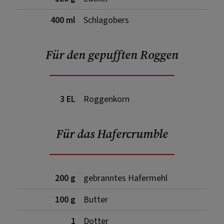
400 ml
Schlagobers
Für den gepufften Roggen
3 EL
Roggenkorn
Für das Hafercrumble
200 g
gebranntes Hafermehl
100 g
Butter
1
Dotter