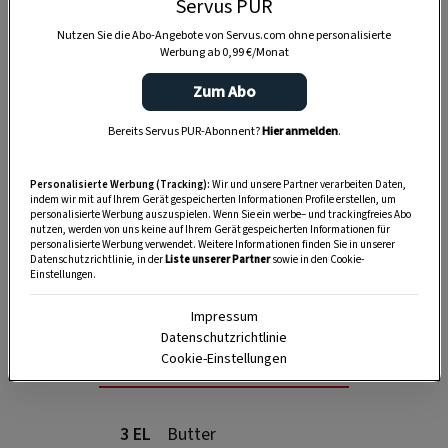
Servus PUR
Nutzen Sie die Abo-Angebote von Servus.com ohne personalisierte
Werbung ab 0,99 €/Monat
Zum Abo
Bereits Servus PUR-Abonnent?
Hier anmelden
.
Personalisierte Werbung (Tracking):
Wir und unsere Partner verarbeiten Daten,
indem wir mit auf Ihrem Gerät gespeicherten Informationen Profile erstellen, um
personalisierte Werbung auszuspielen. Wenn Sie ein werbe– und trackingfreies Abo
nutzen, werden von uns keine auf Ihrem Gerät gespeicherten Informationen für
personalisierte Werbung verwendet. Weitere Informationen finden Sie in unserer
SPEICHERN
DRUCKEN
Datenschutzrichtlinie, in der
Liste unserer Partner
sowie in den Cookie-
Einstellungen.
Impressum
Datenschutzrichtlinie
Für das Roggenmuis
Cookie-Einstellungen
3 EL
Butter